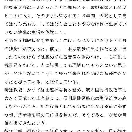
関東軍参謀の一人だったことで知られる。敗戦軍師としてソ
ビエトに入り、そのまま抑留されて１３年間、人間として見
てはならぬもの、してはならぬこともやらなければ生きてい
けない地獄の生活を体験した。
その彼が極限状態を意識したのは、シベリアにおける７カ月
の独房生活であった。彼は、「私は散歩に出されたとき、拾
った石のかけらで独房の壁に観音像を刻みつけ、一心不乱に
観音経をあげた。人に説明しても理解してもらえないと思う
が、発狂しないでこうして帰って来られたのは観音経のおか
げだと思っている」と述懐している。
時は戦後。かつて経団連の会長を務め、我が国の行政改革に
大きく貢献した土光敏夫は、石川島播磨時代の労使紛争の絶
えなかったころ、担当役員としてその場に出かける前に必ず
毎朝、法華経を唱えて仏壇を拝んだ。そうすると、なぜか自
信が出てきたという。
彼は「朝、顔を洗って読経をする。そこから私の一日が始ま