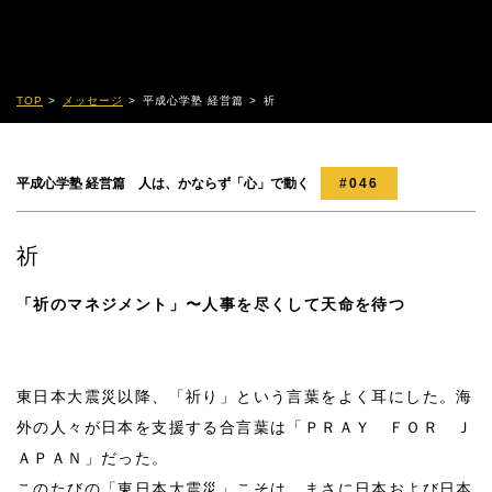
TOP
メッセージ
平成心学塾 経営篇
祈
平成心学塾 経営篇 人は、かならず「心」で動く
#046
祈
「祈のマネジメント」〜人事を尽くして天命を待つ
東日本大震災以降、「祈り」という言葉をよく耳にした。海
外の人々が日本を支援する合言葉は「ＰＲＡＹ ＦＯＲ Ｊ
ＡＰＡＮ」だった。
このたびの「東日本大震災」こそは、まさに日本および日本