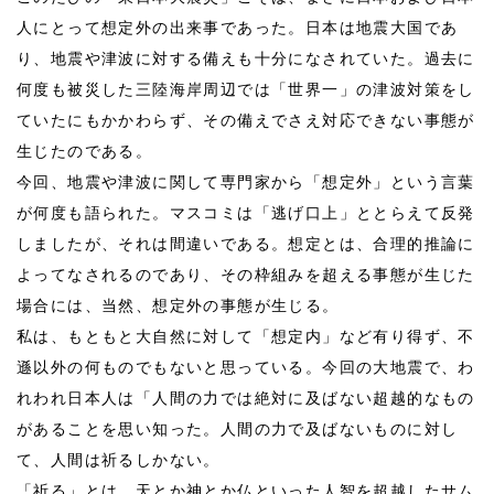
人にとって想定外の出来事であった。日本は地震大国であ
り、地震や津波に対する備えも十分になされていた。過去に
何度も被災した三陸海岸周辺では「世界一」の津波対策をし
ていたにもかかわらず、その備えでさえ対応できない事態が
生じたのである。
今回、地震や津波に関して専門家から「想定外」という言葉
が何度も語られた。マスコミは「逃げ口上」ととらえて反発
しましたが、それは間違いである。想定とは、合理的推論に
よってなされるのであり、その枠組みを超える事態が生じた
場合には、当然、想定外の事態が生じる。
私は、もともと大自然に対して「想定内」など有り得ず、不
遜以外の何ものでもないと思っている。今回の大地震で、わ
れわれ日本人は「人間の力では絶対に及ばない超越的なもの
があることを思い知った。人間の力で及ばないものに対し
て、人間は祈るしかない。
「祈る」とは、天とか神とか仏といった人智を超越したサム