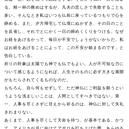
る。精一杯の務めはするが、凡夫の悲しさで失敗することも
多い。そんなとき私はいつも仏前に座っているつもりで心を
静める。また、夕方帰宅して仏壇にぬかずき、その日のこと
を反省し、それでとにかく一日の締めくくりをつける。なぜ
お経をあげるかって、毎日が不安でしょうがないからだ。私
はお経をあげることによって、この不安が鎮まるのです」と
告白している。
祈りの対象は太陽でも神でも仏でもよい。人が不可知な力に
ついて感じるようになれば、人生そのものに必ず大きな展開
がもたらされてくるものなのだ。
もちろん、自ら何もせずして、ただ神仏にご利益を願うとい
うような浅ましいことは、人間としてすべきではない。第
一、人事を尽くさずに甘えから祈るのは、神仏に対して失礼
きわまりない。
あくまで、人事を尽くして天命を待つ、が基本である。かつ
て、アメリカが月に向けてアポロを打ち上げた際、あらゆる