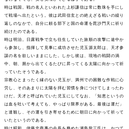
時は戦国。戦の名人といわれた上杉謙信は常に数珠を手にし
て戦場へ出たという。彼は武田信玄との絶えざる戦いの繰り
返しのなかで、自分に頼る部下と国の命運を毘沙門天に祈り
続けたのである。
時は明治。日露戦争で立ち往生していた旅順の攻撃に途中か
ら参加し、指揮して見事に成功させた児玉源太郎は、天才参
謀の名を欲しいままにした。しかし彼は、現地の戦闘の渦
中、朝、厠から出てくるたびに昇ってくる太陽に向かって祈
っていたそうである。
宗教心とまったく縁のない児玉が、満州での困難な作戦に心
労し、そのあまりに太陽を拝む習慣を身につけてしまったわ
けだ。天才と呼ばれていた児玉にしてなお、「知恵というの
は血を吐いて考えても、やっぱり限界がある。最後は運だ」
と達観し、その運を引き寄せるために朝日に向かって祈って
いたというのである。
時は昭和。伊藤忠商事の会長を務めた瀬島龍三氏は、かつて