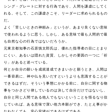
シング・グレートに対する行為であり、人間を謙虚にしてく
れる。そして、この謙虚さこそ、リーダーに求められるもの
だ。
よく「苦しいときの神頼み」というが、あまり良くない意味
で使われるように思う。しかし、ある意味で最も人間的で最
も自然な心の行為ではないだろうか。
元東京都知事の石原慎太郎氏は、優れた指導者の目にとまり
にくい、あるいは隠れた資質、しかしその要因の一つに「祈
り」があると述べている。
何とか自分の願いを成就達成できまいかと願うとき、人間は
一番容易に、神や仏を見いだすというよりも意識することが
できるはずだ。そういう事態にかかる前に、自分に関する物
事をつかさどり律しているのは決して自分だけではないし、
自分と同じ人間である他人でもないということを悟るなり信
じていれば、ある意味で潔い他力本願ができ、たとえ事がか
なわなくても、安心安堵ができるはずである。