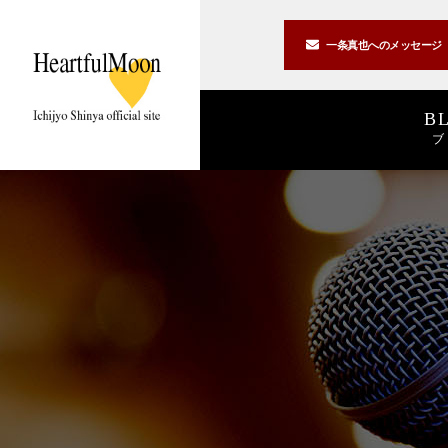
一条真也への
メッセージ
B
ブ
著書一覧
講演一覧
書斎公開
2026
2025
私の2