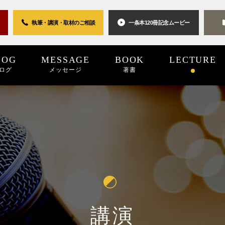
執筆・講演・取材の
ご相談
一条本120冊
記念ムービー
LOG
MESSAGE
BOOK
LECTURE
ログ
メッセージ
著書
0世紀
2025
2024
プロジェクト
2024
2023
2023
2022
キーワード
2022
2021
パブリシティ
2021
2020
2020
2019
リン
20
講演