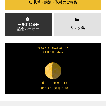
執筆・講演・取材のご相談
一条本120冊
リンク集
記念ムービー
2026.8.6［Thu］00：15
MoonAge：22.6
下弦 8/6
新月 8/13
上弦 8/20
満月 8/28