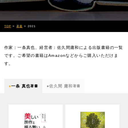
TOP
著書
2021
作家：一条真也、経営者：佐久間庸和による出版書籍の一覧
です。ご希望の書籍はAmazonなどからご購入いただけま
す。
●
一条 真也
●
佐久間 庸和
著書
著書