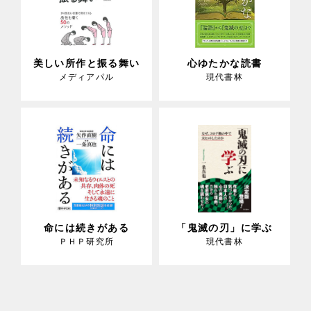
美しい所作と振る舞い
心ゆたかな読書
メディアパル
現代書林
命には続きがある
「鬼滅の刃」に学ぶ
ＰＨＰ研究所
現代書林