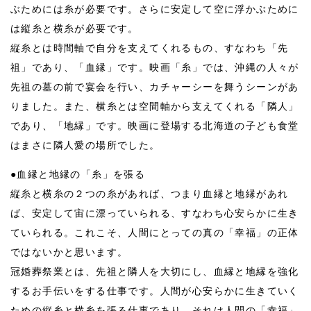
ぶためには糸が必要です。さらに安定して空に浮かぶために
は縦糸と横糸が必要です。
縦糸とは時間軸で自分を支えてくれるもの、すなわち「先
祖」であり、「血縁」です。映画「糸」では、沖縄の人々が
先祖の墓の前で宴会を行い、カチャーシーを舞うシーンがあ
りました。また、横糸とは空間軸から支えてくれる「隣人」
であり、「地縁」です。映画に登場する北海道の子ども食堂
はまさに隣人愛の場所でした。
●血縁と地縁の「糸」を張る
縦糸と横糸の２つの糸があれば、つまり血縁と地縁があれ
ば、安定して宙に漂っていられる、すなわち心安らかに生き
ていられる。これこそ、人間にとっての真の「幸福」の正体
ではないかと思います。
冠婚葬祭業とは、先祖と隣人を大切にし、血縁と地縁を強化
するお手伝いをする仕事です。人間が心安らかに生きていく
ための縦糸と横糸を張る仕事であり、それは人間の「幸福」