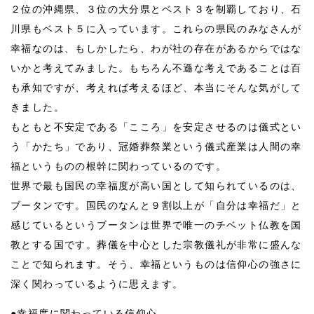
２位の沖縄県、３位の大分県とベスト３を制覇しており、石
川県もベスト５に入っています。これらの県民のみなさんが
幸福なのは、もしかしたら、わが社の存在があるからではな
いかと考えてみました。もちろん不遜な考えであることは百
も承知ですが、考えれば考えるほど、本当にそんな気がして
きました。
もともと不安定である「こころ」を安定させるのは儀式とい
う「かたち」であり、冠婚葬祭業という儀式産業は人間の幸
福というものの根幹に関わっているのです。
世界で最も国民の幸福度が高い国として知られているのは、
ブータンです。国民のなんと９割以上が「自分は幸福だ」と
感じているというブータンは世界で唯一のチベット仏教を国
教とする国です。葬儀を中心とした宗教儀礼が非常に盛んな
ことで知られます。そう、幸福というものは信仰心の強さに
深く関わっているように思えます。
●幸福度に関わっている信仰心