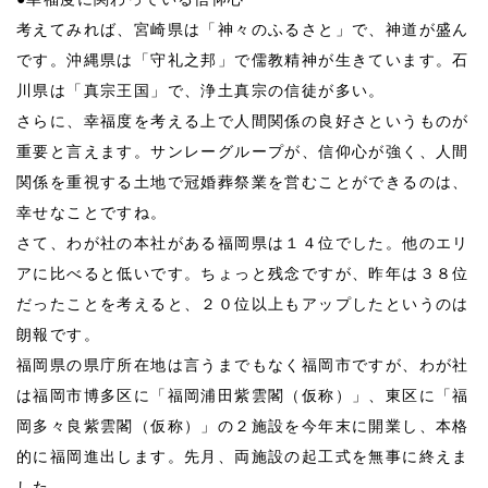
考えてみれば、宮崎県は「神々のふるさと」で、神道が盛ん
です。沖縄県は「守礼之邦」で儒教精神が生きています。石
川県は「真宗王国」で、浄土真宗の信徒が多い。
さらに、幸福度を考える上で人間関係の良好さというものが
重要と言えます。サンレーグループが、信仰心が強く、人間
関係を重視する土地で冠婚葬祭業を営むことができるのは、
幸せなことですね。
さて、わが社の本社がある福岡県は１４位でした。他のエリ
アに比べると低いです。ちょっと残念ですが、昨年は３８位
だったことを考えると、２０位以上もアップしたというのは
朗報です。
福岡県の県庁所在地は言うまでもなく福岡市ですが、わが社
は福岡市博多区に「福岡浦田紫雲閣（仮称）」、東区に「福
岡多々良紫雲閣（仮称）」の２施設を今年末に開業し、本格
的に福岡進出します。先月、両施設の起工式を無事に終えま
した。