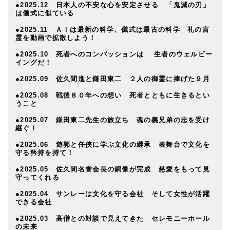
●2025.12 日本人の不安な心を安定させる 「鬼滅の刃」
は儀式に似ている
●2025.11 ＡＩは最新の科学、儀式は最古の科学 礼の言
霊を動画で拡散しよう！
●2025.10 死者へのコンパッションは 生者のウェルビー
イングだ！
●2025.09 佐久間進と鎌田東二 ２人の御霊に捧げた９月
●2025.08 戦後８０年への想い 死者とともに生きるとい
うこと
●2025.07 鎌田東二先生の旅立ち 魂の義兄弟の志を受け
継ぐ！
●2025.06 遊郭と任侠に学ぶ文化の継承 表舞台で文化を
守る矜持を持て！
●2025.05 佐久間名誉会長の銅像が完成 慈愛をもって見
守ってくれる
●2025.04 サンレーは文化を守る会社 そして女性が活躍
できる会社
●2025.03 高僧との対談で見えてきた セレモニーホール
の未来