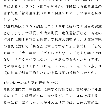
事によると、ブランド総合研究所が、住民による都道府県の
評価調査「都道府県版ＳＤＧｓ調査２０２０」の結果を発表
しました。
都道府県版ＳＤＧｓ調査は２０１９年に続いて２回目の実施
となります。幸福度、生活満足度、定住意欲度など、地域の
持続性に関する項目を調査。幸福度の調査では、各都道府県
の住民に対して「あなたは幸せですか？」と質問し、「とて
も幸せ」「少し幸せ」「どちらでもない」「あまり幸せでは
ない」「全く幸せではない」から選んでもらったそうです。
その結果をそれぞれ１００点、７５点、５０点、２５点、０
点の比重で加重平均したものを幸福度の指標としたとか。
●サンレーのエリアが軒並み上位に！
今回の住民の「幸福度」に関する指標では、宮崎県が２年連
続の１位。沖縄県が２位、大分県が３位で、４位は福井県。
５位は石川県でした。わが社のエリアでは、１位の宮崎県、