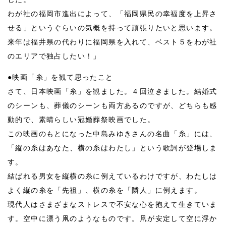
わが社の福岡市進出によって、「福岡県民の幸福度を上昇さ
せる」というぐらいの気概を持って頑張りたいと思います。
来年は福井県の代わりに福岡県を入れて、ベスト５をわが社
のエリアで独占したい！」
●映画「糸」を観て思ったこと
さて、日本映画「糸」を観ました。４回泣きました。結婚式
のシーンも、葬儀のシーンも両方あるのですが、どちらも感
動的で、素晴らしい冠婚葬祭映画でした。
この映画のもとになった中島みゆきさんの名曲「糸」には、
「縦の糸はあなた、横の糸はわたし」という歌詞が登場しま
す。
結ばれる男女を縦横の糸に例えているわけですが、わたしは
よく縦の糸を「先祖」、横の糸を「隣人」に例えます。
現代人はさまざまなストレスで不安な心を抱えて生きていま
す。空中に漂う凧のようなものです。凧が安定して空に浮か