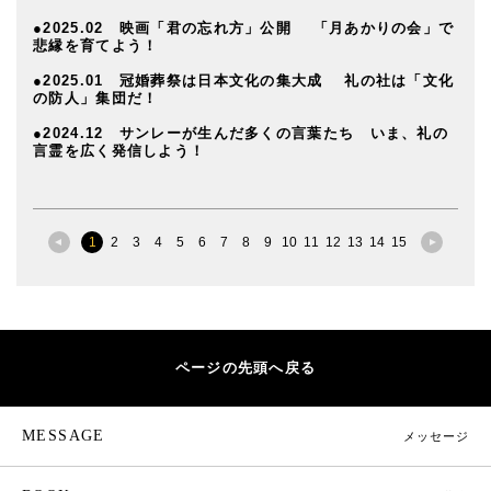
●2025.02 映画「君の忘れ方」公開 「月あかりの会」で
悲縁を育てよう！
●2025.01 冠婚葬祭は日本文化の集大成 礼の社は「文化
の防人」集団だ！
●2024.12 サンレーが生んだ多くの言葉たち いま、礼の
言霊を広く発信しよう！
1
2
3
4
5
6
7
8
9
10
11
12
13
14
15
ページの先頭へ戻る
MESSAGE
メッセージ