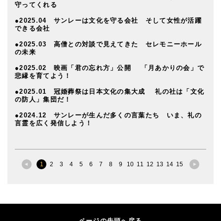
守ってくれる
●2025.04 サンレーは文化を守る会社 そして女性が活躍
できる会社
●2025.03 高僧との対談で見えてきた セレモニーホール
の未来
●2025.02 映画「君の忘れ方」公開 「月あかりの会」で
悲縁を育てよう！
●2025.01 冠婚葬祭は日本文化の集大成 礼の社は「文化
の防人」集団だ！
●2024.12 サンレーが生んだ多くの言葉たち いま、礼の
言霊を広く発信しよう！
1
2
3
4
5
6
7
8
9
10
11
12
13
14
15
ページの先頭へ戻る