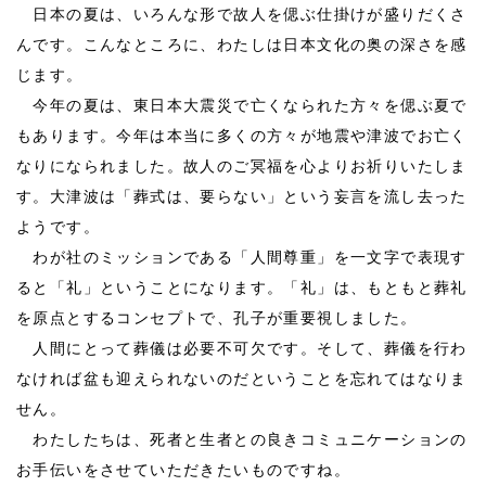
日本の夏は、いろんな形で故人を偲ぶ仕掛けが盛りだくさ
んです。こんなところに、わたしは日本文化の奥の深さを感
じます。
今年の夏は、東日本大震災で亡くなられた方々を偲ぶ夏で
もあります。今年は本当に多くの方々が地震や津波でお亡く
なりになられました。故人のご冥福を心よりお祈りいたしま
す。大津波は「葬式は、要らない」という妄言を流し去った
ようです。
わが社のミッションである「人間尊重」を一文字で表現す
ると「礼」ということになります。「礼」は、もともと葬礼
を原点とするコンセプトで、孔子が重要視しました。
人間にとって葬儀は必要不可欠です。そして、葬儀を行わ
なければ盆も迎えられないのだということを忘れてはなりま
せん。
わたしたちは、死者と生者との良きコミュニケーションの
お手伝いをさせていただきたいものですね。