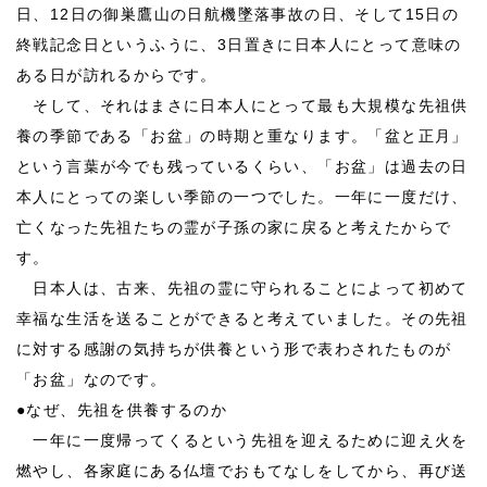
日、12日の御巣鷹山の日航機墜落事故の日、そして15日の
終戦記念日というふうに、3日置きに日本人にとって意味の
ある日が訪れるからです。
そして、それはまさに日本人にとって最も大規模な先祖供
養の季節である「お盆」の時期と重なります。「盆と正月」
という言葉が今でも残っているくらい、「お盆」は過去の日
本人にとっての楽しい季節の一つでした。一年に一度だけ、
亡くなった先祖たちの霊が子孫の家に戻ると考えたからで
す。
日本人は、古来、先祖の霊に守られることによって初めて
幸福な生活を送ることができると考えていました。その先祖
に対する感謝の気持ちが供養という形で表わされたものが
「お盆」なのです。
●
なぜ、先祖を供養するのか
一年に一度帰ってくるという先祖を迎えるために迎え火を
燃やし、各家庭にある仏壇でおもてなしをしてから、再び送