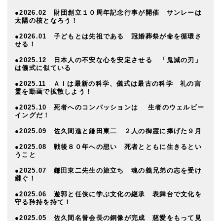
●2026.02 財団創立１０周年記念行事が開催 サンレーは
太陽の核となろう！
●2026.01 子どもとは先祖である 冠婚葬祭が命を循環さ
せる！
●2025.12 日本人の不安な心を安定させる 「鬼滅の刃」
は儀式に似ている
●2025.11 ＡＩは最新の科学、儀式は最古の科学 礼の言
霊を動画で拡散しよう！
●2025.10 死者へのコンパッションは 生者のウェルビー
イングだ！
●2025.09 佐久間進と鎌田東二 ２人の御霊に捧げた９月
●2025.08 戦後８０年への想い 死者とともに生きるとい
うこと
●2025.07 鎌田東二先生の旅立ち 魂の義兄弟の志を受け
継ぐ！
●2025.06 遊郭と任侠に学ぶ文化の継承 表舞台で文化を
守る矜持を持て！
●2025.05 佐久間名誉会長の銅像が完成 慈愛をもって見