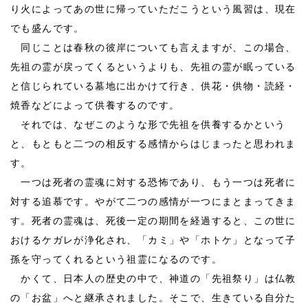
り火によってあの世に帰っていただこうという風習は、現在
でも盛んです。
同じことは春秋の彼岸についても言えますが、この場合、
先祖の霊が戻ってくるというよりも、先祖の霊が眠っている
と信じられている墓地に出かけて行き、供花・供物・読経・
焼香などによって供養するのです。
それでは、なぜこのような形で先祖を供養するかという
と、もともと二つの相反する感情からはじまったと思われま
す。
一つは死者の霊魂に対する恐怖であり、もう一つは死者に
対する追慕です。やがて二つの感情が一つにまとまってきま
す。死者の霊魂は、死後一定の期間を経過すると、この世に
おけるケガレが浄化され、「カミ」や「ホトケ」となって子
孫を守ってくれるという祖霊になるのです。
かくて、日本人の歴史の中で、神道の「先祖祭り」は仏教
の「お盆」へと継承されました。そこで、生きている自分た