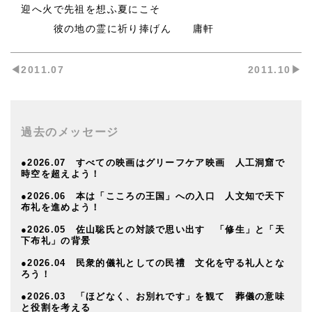
迎へ火で先祖を想ふ夏にこそ
彼の地の霊に祈り捧げん 庸軒
◀︎2011.07
2011.10▶︎
過去のメッセージ
●2026.07 すべての映画はグリーフケア映画 人工洞窟で
時空を超えよう！
●2026.06 本は「こころの王国」への入口 人文知で天下
布礼を進めよう！
●2026.05 佐山聡氏との対談で思い出す 「修生」と「天
下布礼」の背景
●2026.04 民衆的儀礼としての民禮 文化を守る礼人とな
ろう！
●2026.03 「ほどなく、お別れです」を観て 葬儀の意味
と役割を考える