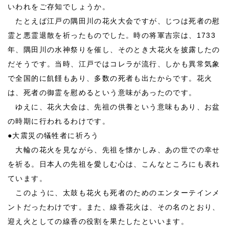
いわれをご存知でしょうか。
たとえば江戸の隅田川の花火大会ですが、じつは死者の慰
霊と悪霊退散を祈ったものでした。時の将軍吉宗は、1733
年、隅田川の水神祭りを催し、そのとき大花火を披露したの
だそうです。当時、江戸ではコレラが流行、しかも異常気象
で全国的に飢饉もあり、多数の死者も出たからです。花火
は、死者の御霊を慰めるという意味があったのです。
ゆえに、花火大会は、先祖の供養という意味もあり、お盆
の時期に行われるわけです。
●
大震災の犠牲者に祈ろう
大輪の花火を見ながら、先祖を懐かしみ、あの世での幸せ
を祈る。日本人の先祖を愛しむ心は、こんなところにも表れ
ています。
このように、太鼓も花火も死者のためのエンターテインメ
ントだったわけです。また、線香花火は、その名のとおり、
迎え火としての線香の役割を果たしたといいます。