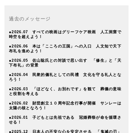
過去のメッセージ
●2026.07 すべての映画はグリーフケア映画 人工洞窟で
時空を超えよう！
●2026.06 本は「こころの王国」への入口 人文知で天下
布礼を進めよう！
●2026.05 佐山聡氏との対談で思い出す 「修生」と「天
下布礼」の背景
●2026.04 民衆的儀礼としての民禮 文化を守る礼人とな
ろう！
●2026.03 「ほどなく、お別れです」を観て 葬儀の意味
と役割を考える
●2026.02 財団創立１０周年記念行事が開催 サンレーは
太陽の核となろう！
●2026.01 子どもとは先祖である 冠婚葬祭が命を循環さ
せる！
●2025.12 日本人の不安な心を安定させる 「鬼滅の刃」