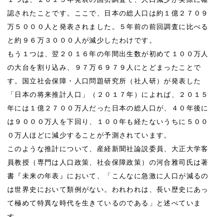
認されたことです。ここで、日本の総人口は約１億２７０９
万５０００人と発表されました。５年前の前回調査に比べる
と約９６万３０００人が減少したわけです。
もう１つは、翌２０１６年の年間出生数が初めて１００万人
の大台を割り込み、９７万６９７９人にとどまったことで
す。国立社会保障・人口問題研究所（社人研）が発表した
「日本の将来推計人口」（２０１７年）によれば、２０１５
年には１億２７００万人だった日本の総人口が、４０年後に
は９０００万人を下回り、１００年も経たないうちに５００
０万人ほどに減少することが予測されています。
このような推計について、産経新聞社論説委員、大正大学客
員教授（専門は人口政策、社会保障政策）の河合雅司氏は著
書『未来の年表』において、「こんなに急激に人口が減るの
は世界史において類例がない。われわれは、長い歴史にあっ
て極めて特異な時代を生きているのである」と述べていま
す。