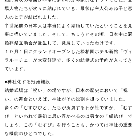
場人物たちが次々に結ばれていき、最後は主人公みね子と恋
人のヒデが結ばれました。
半世紀前の日本人は本当によく結婚していたということを見
事に描いていました。そして、ちょうどその頃、日本中に冠
婚葬祭互助会が誕生して、発展していったわけです。
１０月１日にグランドオープンした松柏園ホテル新館「ヴィ
ラルーチェ」が大変好評で、多くの結婚式の予約が入ってき
ています。
●神社化する冠婚施設
結婚式場は「祝い」の場ですが、日本の歴史において「祝
い」の舞台といえば、神社がその役割を担っていました。
多くの「むすびびと」たちが所属するわが社ですが、「むす
び」といわれて最初に思い浮かべるのは男女の「縁結び」で
しょう。この「むすび」を行うことも、かつては神社の重要
な機能のひとつでした。