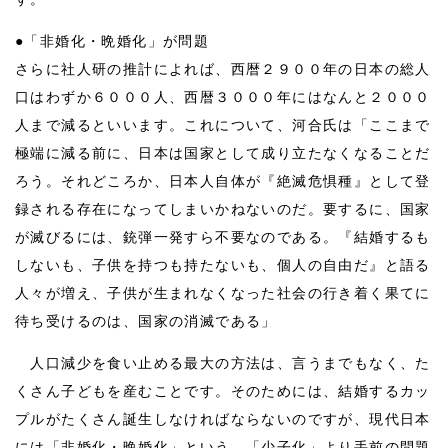
●「非婚化・晩婚化」が問題
さらに社人研の推計によれば、西暦２９００年の日本の総人
口はわずか６０００人、西暦３０００年にはなんと２０００
人まで減るといいます。これについて、河合氏は「ここまで
極端に減る前に、日本は国家として成り立たなくなることだ
ろう。それどころか、日本人自体が『絶滅危惧種』として登
録される存在になってしまいかねないのだ。要するに、国家
が滅びるには、銃弾一発すら不要なのである。『結婚するも
しないも、子供を持つも持たないも、個人の自由だ』と語る
人々が増え、子供が生まれなくなった社会の行き着く果てに
待ち受けるのは、国家の消滅である」
人口減少を食い止める最大の方法は、言うまでもなく、た
くさん子どもを産むことです。そのためには、結婚するカッ
プルがたくさん誕生しなければならないのですが、現代日本
には「非婚化・晩婚化」という、「少子化」より手前の問題