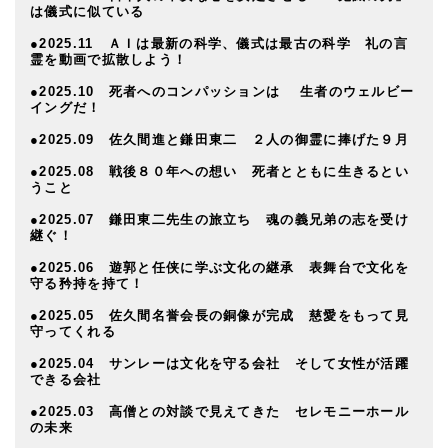
は儀式に似ている
●2025.11 ＡＩは最新の科学、儀式は最古の科学 礼の言
霊を動画で拡散しよう！
●2025.10 死者へのコンパッションは 生者のウェルビー
イングだ！
●2025.09 佐久間進と鎌田東二 ２人の御霊に捧げた９月
●2025.08 戦後８０年への想い 死者とともに生きるとい
うこと
●2025.07 鎌田東二先生の旅立ち 魂の義兄弟の志を受け
継ぐ！
●2025.06 遊郭と任侠に学ぶ文化の継承 表舞台で文化を
守る矜持を持て！
●2025.05 佐久間名誉会長の銅像が完成 慈愛をもって見
守ってくれる
●2025.04 サンレーは文化を守る会社 そして女性が活躍
できる会社
●2025.03 高僧との対談で見えてきた セレモニーホール
の未来