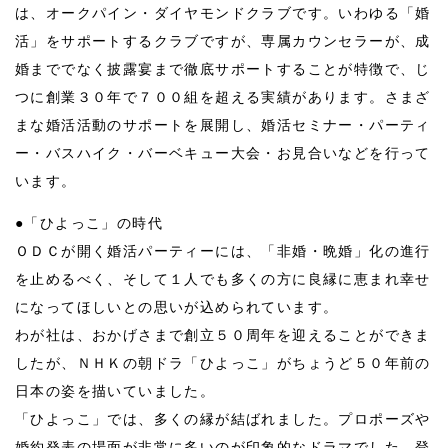
は、オークパイン・ダイヤモンドクラブです。いわゆる「婚
活」をサポートするクラブですが、専属カウンセラーが、成
婚まででなく披露宴まで徹底サポートすることが特徴で、じ
つに創業３０年で７００組を超える実績があります。さまざ
まな婚活活動のサポートを展開し、婚活セミナー・パーティ
ー・バスハイク・バーベキュー大会・お見合いなどを行って
います。
●「ひよっこ」の時代
ＯＤＣが開く婚活パーティーには、「非婚・晩婚」化の進行
を止めるべく、そして１人でも多くの方に良縁に恵まれ幸せ
になってほしいとの思いが込められています。
わが社は、おかげさまで創立５０周年を迎えることができま
したが、ＮＨＫの朝ドラ「ひよっこ」がちょうど５０年前の
日本の姿を描いていました。
「ひよっこ」では、多くの縁が結ばれました。プロポーズや
婚約発表の場面が非常に多いのが印象的なドラマでした。登