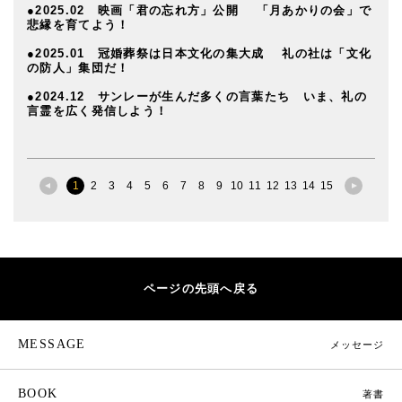
●2025.02 映画「君の忘れ方」公開 「月あかりの会」で
悲縁を育てよう！
●2025.01 冠婚葬祭は日本文化の集大成 礼の社は「文化
の防人」集団だ！
●2024.12 サンレーが生んだ多くの言葉たち いま、礼の
言霊を広く発信しよう！
1
2
3
4
5
6
7
8
9
10
11
12
13
14
15
ページの先頭へ戻る
MESSAGE
メッセージ
BOOK
著書