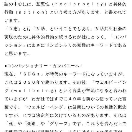
語の中心には、互恵性（ｒｅｃｉｐｒｏｃｉｔｙ）と具体的
行動（ａｃｔｉｏｎ）という考え方があります」と書かれて
います。
「互恵」とは「互助」ということでもあり、互助共生社会の
実現のために具体的行動を続けるわが社にとって、「コンパ
ッション」はまさにドンピシャリの究極のキーワードである
と思います。
●コンパッショナリー・カンパニーへ！
現在、「ＳＤＧｓ」が時代のキーワードになっていますが、
これは２０３０年で終わります。その後、「ウェルビーイン
グ（ｗｅｌｌｂｅｉｎｇ）という言葉が主流になると言われ
ていますが、わが社ではすでに４０年も前から使っていた言
葉です。「ウェルビーイング」は健康についての包括的概念
ですが、じつは決定的に欠けているものがあります。それは
「死」や「死別」や「グリーフ」です。これらを含んだ上で
の健康でなければ意味はなく、まさにそういった考え方が