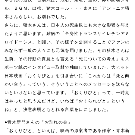
ル、ＢＧＭ、出棺、猪木コール・・・まさに「アントニオ猪
木さんらしい」お別れでした。
さらに、猪木さんは、日本人の死生観にも大きな影響を与え
たように思います。難病の「全身性トランスサイレチンアミ
ロイドーシス」と闘い、その様子を公開することでファンの
みならず一般の人々にも元気を届けました。その猪木さんは
生前、その行動の真意とも言える「死についての考え」をス
ポーツ紙のインタビュー取材で独白していました。大ヒット
日本映画「おくりびと」を引き合いに「これからは『死と向
かい合う』っていう、そういうことへのメッセージを送らな
いといけないと思っています。『おくりびと』って、一時期
はやったと思うんだけど、いわば『おくられびと』という
ね」と、決意表明ともとれる言葉を口にしました。
●青木新門さんの「お別れの会」
「おくりびと」といえば、映画の原案者である作家・青木新