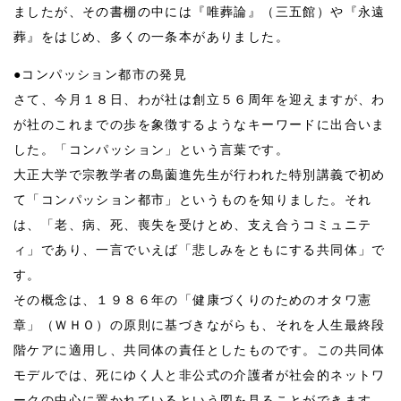
ましたが、その書棚の中には『唯葬論』（三五館）や『永遠
葬』をはじめ、多くの一条本がありました。
●コンパッション都市の発見
さて、今月１８日、わが社は創立５６周年を迎えますが、わ
が社のこれまでの歩を象徴するようなキーワードに出合いま
した。「コンパッション」という言葉です。
大正大学で宗教学者の島薗進先生が行われた特別講義で初め
て「コンパッション都市」というものを知りました。それ
は、「老、病、死、喪失を受けとめ、支え合うコミュニテ
ィ」であり、一言でいえば「悲しみをともにする共同体」で
す。
その概念は、１９８６年の「健康づくりのためのオタワ憲
章」（ＷＨＯ）の原則に基づきながらも、それを人生最終段
階ケアに適用し、共同体の責任としたものです。この共同体
モデルでは、死にゆく人と非公式の介護者が社会的ネットワ
ークの中心に置かれているという図を見ることができます。