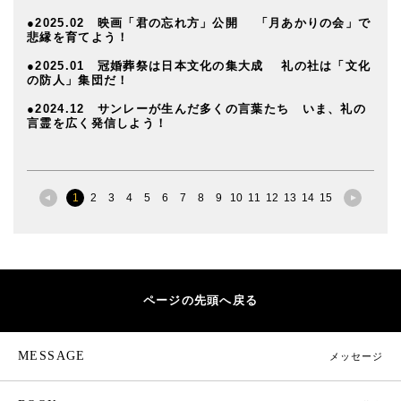
●2025.02 映画「君の忘れ方」公開 「月あかりの会」で
悲縁を育てよう！
●2025.01 冠婚葬祭は日本文化の集大成 礼の社は「文化
の防人」集団だ！
●2024.12 サンレーが生んだ多くの言葉たち いま、礼の
言霊を広く発信しよう！
1
2
3
4
5
6
7
8
9
10
11
12
13
14
15
ページの先頭へ戻る
MESSAGE
メッセージ