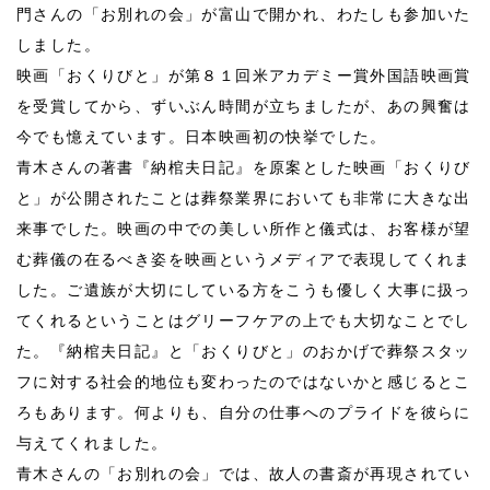
門さんの「お別れの会」が富山で開かれ、わたしも参加いた
しました。
映画「おくりびと」が第８１回米アカデミー賞外国語映画賞
を受賞してから、ずいぶん時間が立ちましたが、あの興奮は
今でも憶えています。日本映画初の快挙でした。
青木さんの著書『納棺夫日記』を原案とした映画「おくりび
と」が公開されたことは葬祭業界においても非常に大きな出
来事でした。映画の中での美しい所作と儀式は、お客様が望
む葬儀の在るべき姿を映画というメディアで表現してくれま
した。ご遺族が大切にしている方をこうも優しく大事に扱っ
てくれるということはグリーフケアの上でも大切なことでし
た。『納棺夫日記』と「おくりびと」のおかげで葬祭スタッ
フに対する社会的地位も変わったのではないかと感じるとこ
ろもあります。何よりも、自分の仕事へのプライドを彼らに
与えてくれました。
青木さんの「お別れの会」では、故人の書斎が再現されてい