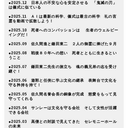
●2025.12 日本人の不安な心を安定させる 「鬼滅の刃」
は儀式に似ている
●2025.11 ＡＩは最新の科学、儀式は最古の科学 礼の言
霊を動画で拡散しよう！
●2025.10 死者へのコンパッションは 生者のウェルビー
イングだ！
●2025.09 佐久間進と鎌田東二 ２人の御霊に捧げた９月
●2025.08 戦後８０年への想い 死者とともに生きるとい
うこと
●2025.07 鎌田東二先生の旅立ち 魂の義兄弟の志を受け
継ぐ！
●2025.06 遊郭と任侠に学ぶ文化の継承 表舞台で文化を
守る矜持を持て！
●2025.05 佐久間名誉会長の銅像が完成 慈愛をもって見
守ってくれる
●2025.04 サンレーは文化を守る会社 そして女性が活躍
できる会社
●2025.03 高僧との対談で見えてきた セレモニーホール
の未来