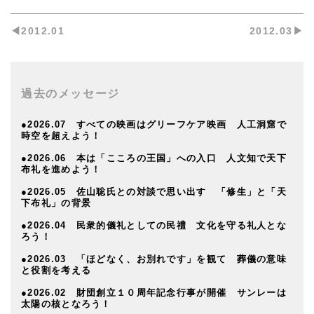
◀︎2012.01
2012.03▶︎
過去のメッセージ
●2026.07 すべての映画はグリーフケア映画 人工洞窟で
時空を超えよう！
●2026.06 本は「こころの王国」への入口 人文知で天下
布礼を進めよう！
●2026.05 佐山聡氏との対談で思い出す 「修生」と「天
下布礼」の背景
●2026.04 民衆的儀礼としての民禮 文化を守る礼人とな
ろう！
●2026.03 「ほどなく、お別れです」を観て 葬儀の意味
と役割を考える
●2026.02 財団創立１０周年記念行事が開催 サンレーは
太陽の核となろう！