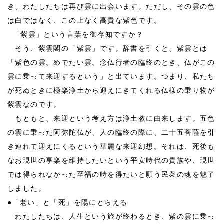
き、わたしたちは再び雲に出会います。ただし、その雲の色
は白ではなく、この上なく高貴な紫色です。
「紫雲」という言葉を御存知ですか？
そう、紫雲閣の「紫雲」です。辞書を引くと、紫雲とは
「紫色の雲。めでたい雲。念仏行者の臨終のとき、仏がこの
雲に乗って来迎するという」と出ています。つまり、私たち
が死ぬときに極楽浄土から迎えにきてくれる仏様の乗り物が
紫雲なのです。
もともと、来迎という考え方は浄土教に由来します。五色
の雲に乗った阿弥陀仏が、人の臨終の際に、二十五菩薩を引
き連れて迎えにくるという華麗な来迎幻想。それは、死後も
なお現世の享楽を維持したいという平安時代の貴族や、現世
では得られなかった至福の時を得たいと願う民衆の魂を魅了
しました。
●
「老い」と「死」を陽にとらえる
わたしたちは、人生という旅が終わるとき、紫の雲に乗っ