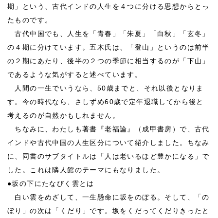
期」という、古代インドの人生を４つに分ける思想からとっ
たものです。
古代中国でも、人生を「青春」「朱夏」「白秋」「玄冬」
の４期に分けています。五木氏は、「登山」というのは前半
の２期にあたり、後半の２つの季節に相当するのが「下山」
であるような気がすると述べています。
人間の一生でいうなら、50歳までと、それ以後となりま
す。今の時代なら、さしずめ60歳で定年退職してから後と
考えるのが自然かもしれません。
ちなみに、わたしも著書『老福論』（成甲書房）で、古代
インドや古代中国の人生区分について紹介しました。ちなみ
に、同書のサブタイトルは「人は老いるほど豊かになる」で
した。これは隣人館のテーマにもなりました。
●
坂の下にたなびく雲とは
白い雲をめざして、一生懸命に坂をのぼる。そして、「の
ぼり」の次は「くだり」です。坂をくだってくだりきったと