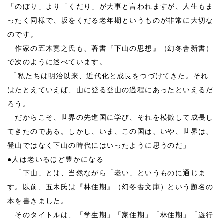
「のぼり」より「くだり」が大事と言われますが、人生もま
ったく同様で、坂をくだる老年期というものが非常に大切な
のです。
作家の五木寛之氏も、著書『下山の思想』（幻冬舎新書）
で次のように述べています。
「私たちは明治以来、近代化と成長をつづけてきた。それ
はたとえていえば、山に登る登山の過程にあったといえるだ
ろう。
だからこそ、世界の先進国に学び、それを模倣して成長し
てきたのである。しかし、いま、この国は、いや、世界は、
登山ではなく下山の時代にはいったように思うのだ」
●
人は老いるほど豊かになる
「下山」とは、当然ながら「老い」というものに通じま
す。以前、五木氏は『林住期』（幻冬舎文庫）という題名の
本を書きました。
そのタイトルは、「学生期」「家住期」「林住期」「遊行