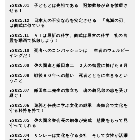
●2026.01 子どもとは先祖である 冠婚葬祭が命を循環さ
せる！
●2025.12 日本人の不安な心を安定させる 「鬼滅の刃」
は儀式に似ている
●2025.11 ＡＩは最新の科学、儀式は最古の科学 礼の言
霊を動画で拡散しよう！
●2025.10 死者へのコンパッションは 生者のウェルビー
イングだ！
●2025.09 佐久間進と鎌田東二 ２人の御霊に捧げた９月
●2025.08 戦後８０年への想い 死者とともに生きるとい
うこと
●2025.07 鎌田東二先生の旅立ち 魂の義兄弟の志を受け
継ぐ！
●2025.06 遊郭と任侠に学ぶ文化の継承 表舞台で文化を
守る矜持を持て！
●2025.05 佐久間名誉会長の銅像が完成 慈愛をもって見
守ってくれる
●2025.04 サンレーは文化を守る会社 そして女性が活躍