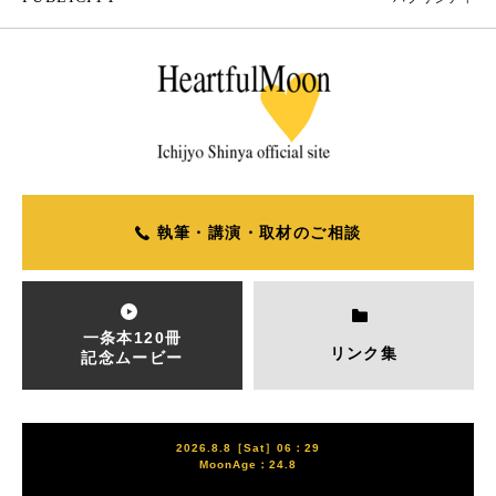
執筆・講演・取材のご相談
一条本120冊
リンク集
記念ムービー
2026.8.8［Sat］06：29
MoonAge：24.8