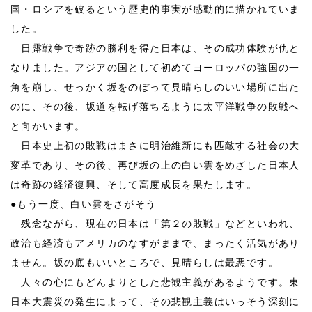
国・ロシアを破るという歴史的事実が感動的に描かれていま
した。
日露戦争で奇跡の勝利を得た日本は、その成功体験が仇と
なりました。アジアの国として初めてヨーロッパの強国の一
角を崩し、せっかく坂をのぼって見晴らしのいい場所に出た
のに、その後、坂道を転げ落ちるように太平洋戦争の敗戦へ
と向かいます。
日本史上初の敗戦はまさに明治維新にも匹敵する社会の大
変革であり、その後、再び坂の上の白い雲をめざした日本人
は奇跡の経済復興、そして高度成長を果たします。
●
もう一度、白い雲をさがそう
残念ながら、現在の日本は「第２の敗戦」などといわれ、
政治も経済もアメリカのなすがままで、まったく活気があり
ません。坂の底もいいところで、見晴らしは最悪です。
人々の心にもどんよりとした悲観主義があるようです。東
日本大震災の発生によって、その悲観主義はいっそう深刻に