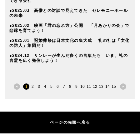
できる会社
●2025.03 高僧との対談で見えてきた セレモニーホール
の未来
●2025.02 映画「君の忘れ方」公開 「月あかりの会」で
悲縁を育てよう！
●2025.01 冠婚葬祭は日本文化の集大成 礼の社は「文化
の防人」集団だ！
●2024.12 サンレーが生んだ多くの言葉たち いま、礼の
言霊を広く発信しよう！
1
2
3
4
5
6
7
8
9
10
11
12
13
14
15
ページの先頭へ戻る