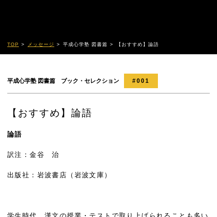
TOP
メッセージ
平成心学塾 図書篇
【おすすめ】論語
平成心学塾 図書篇 ブック・セレクション
#001
【おすすめ】論語
論語
訳注：金谷 治
出版社：岩波書店（岩波文庫）
学生時代、漢文の授業・テストで取り上げられることも多い