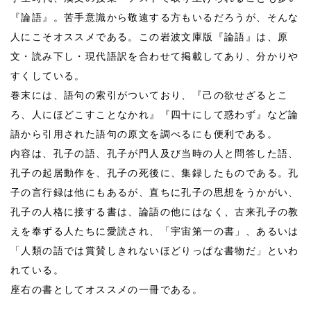
『論語』。苦手意識から敬遠する方もいるだろうが、そんな
人にこそオススメである。この岩波文庫版『論語』は、原
文・読み下し・現代語訳を合わせて掲載してあり、分かりや
すくしている。
巻末には、語句の索引がついており、『己の欲せざるとこ
ろ、人にほどこすことなかれ』『四十にして惑わず』など論
語から引用された語句の原文を調べるにも便利である。
内容は、孔子の語、孔子が門人及び当時の人と問答した語、
孔子の起居動作を、孔子の死後に、集録したものである。孔
子の言行録は他にもあるが、直ちに孔子の思想をうかがい、
孔子の人格に接する書は、論語の他にはなく、古来孔子の教
えを奉ずる人たちに愛読され、「宇宙第一の書」、あるいは
「人類の語では賞賛しきれないほどりっぱな書物だ」といわ
れている。
座右の書としてオススメの一冊である。