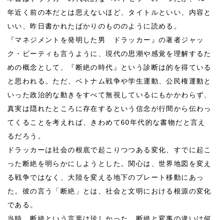
年近く前の本だとは思えないほど、タイトルといい、内容と
いい、昨日書かれたばかりのもののように読める。
『マネジメントを発明した男 ドラッカー』の著者ジャッ
ク・ビーティも言うように、現代の思潮や感覚を理解するた
めの概念として、『断絶の時代』という診断は的を得ている
と思われる。ただ、ベトナム戦争や学生運動、公民権運動と
いった政治的な動きをすべて無視しているにもかかわらず、
真実は隠れたところに存在するという信念が行間から伝わっ
てくることを考えれば、きわめて60年代的な書物だと言え
るだろう。
ドラッカーは社会の根底で起こりつつある変化、すでに起こ
った断絶を明らかにしようとした。関心は、世界地図を変え
る戦争ではなく、大陸を変える地下のプレート移動にあっ
た。彼の言う「断絶」とは、社会と文明における根源の変化
である。
当時、断絶という言葉は珍しかった。断絶と変事の違いは何