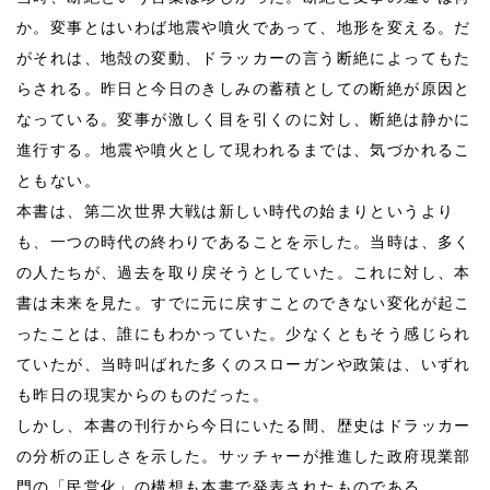
か。変事とはいわば地震や噴火であって、地形を変える。だ
がそれは、地殻の変動、ドラッカーの言う断絶によってもた
らされる。昨日と今日のきしみの蓄積としての断絶が原因と
なっている。変事が激しく目を引くのに対し、断絶は静かに
進行する。地震や噴火として現われるまでは、気づかれるこ
ともない。
本書は、第二次世界大戦は新しい時代の始まりというより
も、一つの時代の終わりであることを示した。当時は、多く
の人たちが、過去を取り戻そうとしていた。これに対し、本
書は未来を見た。すでに元に戻すことのできない変化が起こ
ったことは、誰にもわかっていた。少なくともそう感じられ
ていたが、当時叫ばれた多くのスローガンや政策は、いずれ
も昨日の現実からのものだった。
しかし、本書の刊行から今日にいたる間、歴史はドラッカー
の分析の正しさを示した。サッチャーが推進した政府現業部
門の「民営化」の構想も本書で発表されたものである。