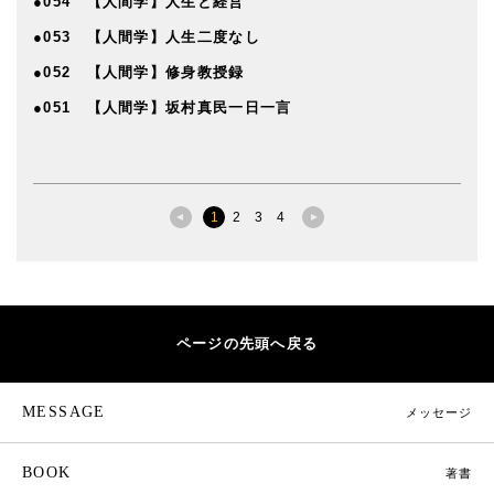
●054 【人間学】人生と経営
●053 【人間学】人生二度なし
●052 【人間学】修身教授録
●051 【人間学】坂村真民一日一言
1
2
3
4
ページの先頭へ戻る
MESSAGE
メッセージ
BOOK
著書