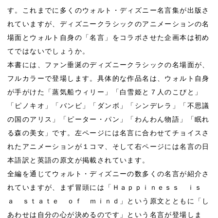
す。これまでに多くのウォルト・ディズニー名言集が出版さ
れていますが、ディズニークラシックのアニメーションの名
場面とウォルト自身の「名言」をコラボさせた企画本は初め
てではないでしょうか。
本書には、ファン垂涎のディズニークラシックの名場面が、
フルカラーで登場します。具体的な作品名は、ウォルト自身
が手がけた「蒸気船ウィリー」「白雪姫と７人のこびと」
「ピノキオ」「バンビ」「ダンボ」「シンデレラ」「不思議
の国のアリス」「ピーター・パン」「わんわん物語」「眠れ
る森の美女」です。左ページには名言に合わせてチョイスさ
れたアニメーションが１コマ、そして右ページには名言の日
本語訳と英語の原文が掲載されています。
全編を通じてウォルト・ディズニーの数多くの名言が紹介さ
れていますが、まず冒頭には「Ｈａｐｐｉｎｅｓｓ ｉｓ
ａ ｓｔａｔｅ ｏｆ ｍｉｎｄ」という原文とともに「し
あわせは自分の心が決めるのです」という名言が登場しま