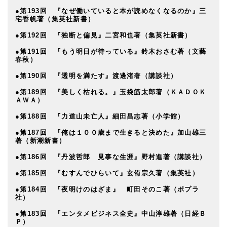
●第193回 『なぜ働いていると本が読めなくなるのか』三
宅香帆著（集英社新書）
●第192回 『独断と偏見』二宮和也著（集英社新書）
●第191回 『もう明日が待っている』鈴木おさむ著（文藝
春秋）
●第190回 『透明を満たす』渡邊渚著（講談社）
●第189回 『美しく枯れる。』玉袋筋太郎著（ＫＡＤＯＫ
ＡＷＡ）
●第188回 『力道山未亡人』細田昌志著（小学館）
●第187回 『俺は１００歳まで生きると決めた』加山雄三
著（新潮新書）
●第186回 『丹波哲郎 見事な生涯』野村進著（講談社）
●第185回 『むすんでひらいて』玄侑宗久著（集英社）
●第184回 『夜明けのはざま』 町田そのこ著（ポプラ
社）
●第183回 『エンタメビジネス全史』中山淳雄著（日経Ｂ
Ｐ）