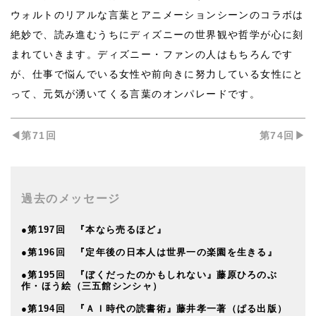
ウォルトのリアルな言葉とアニメーションシーンのコラボは
絶妙で、読み進むうちにディズニーの世界観や哲学が心に刻
まれていきます。ディズニー・ファンの人はもちろんです
が、仕事で悩んでいる女性や前向きに努力している女性にと
って、元気が湧いてくる言葉のオンパレードです。
◀︎第71回
第74回▶︎
過去のメッセージ
●第197回 『本なら売るほど』
●第196回 『定年後の日本人は世界一の楽園を生きる』
●第195回 『ぼくだったのかもしれない』藤原ひろのぶ
作・ほう絵（三五館シンシャ）
●第194回 『ＡＩ時代の読書術』藤井孝一著（ぱる出版）