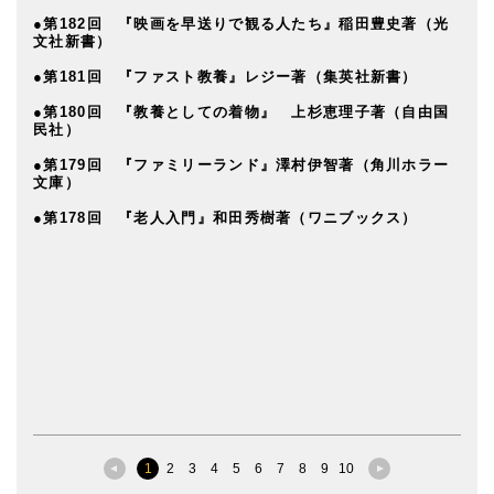
●第182回 『映画を早送りで観る人たち』稲田豊史著（光
文社新書）
●第181回 『ファスト教養』レジー著（集英社新書）
●第180回 『教養としての着物』 上杉恵理子著（自由国
民社）
●第179回 『ファミリーランド』澤村伊智著（角川ホラー
文庫）
●第178回 『老人入門』和田秀樹著（ワニブックス）
1
2
3
4
5
6
7
8
9
10