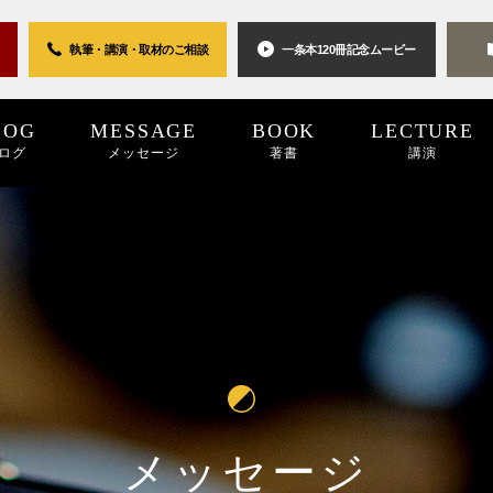
執筆・講演・取材の
ご相談
一条本120冊
記念ムービー
LOG
MESSAGE
BOOK
LECTURE
ログ
メッセージ
著書
講演
0世紀
2025
2024
プロジェクト
2024
2023
2023
2022
キーワード
2022
2021
パブリシティ
2021
2020
2020
2019
リン
20
メッセージ