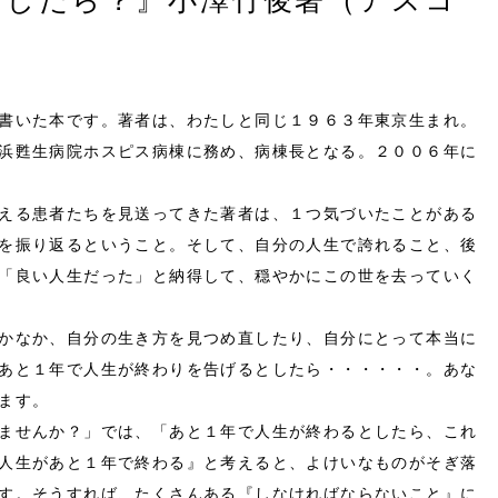
としたら？』小澤竹俊著（アスコ
●第12回 『悼む人』天童荒太著（文藝春秋）
●第11回 『隣人祭り』 アタナーズ・ペリファン＆
南谷佳子（木楽舎）
●第10回 『サンタクロースっているんでしょう
書いた本です。著者は、わたしと同じ１９６３年東京生まれ。
か？』 ニューヨーク・サン新聞「社説」中村妙子
訳（偕成社）
浜甦生病院ホスピス病棟に務め、病棟長となる。２００６年に
●第8回 『良寛さんの愛語』自由訳 新井満著（考
堂書店）
える患者たちを見送ってきた著者は、１つ気づいたことがある
●第7回 『ハリー・ポッターと死の秘宝』（上・
を振り返るということ。そして、自分の人生で誇れること、後
下） Ｊ・Ｋ・ローリング著（静山社）
「良い人生だった」と納得して、穏やかにこの世を去っていく
●第6回 『娘よ、ここが長崎です』（新装版） 
井茅乃著（くもん出版）
●第5回 『おとなになれなかった弟たちに…』米倉
かなか、自分の生き方を見つめ直したり、自分にとって本当に
斉加年著（偕成社）
あと１年で人生が終わりを告げるとしたら・・・・・・。あな
●第4回 『中村久子自伝 こころの手足』中村久子
ます。
著（春秋社）
ませんか？」では、「あと１年で人生が終わるとしたら、これ
●第2回 『星の王子さま』サン＝テグジュペリ著
（岩波書店ほか）
人生があと１年で終わる』と考えると、よけいなものがそぎ落
す。そうすれば、たくさんある『しなければならないこと』に
●第1回 「本を読んで心を太らせよう！」