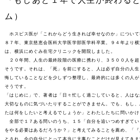
『もしあと１年で人生が終わる
ム）
ホスピス医が「これからどう生きれば幸せなのか」について
８７年、東京慈恵会医科大学医学部医学科卒業。９４年より横
は、横浜にめぐみ在宅クリニックを開院しました。
２０年間、人生の最終段階の医療に携わり、３５００人を超
そうです。それは、「死」を前にすると、人は必ず自分の人生
悔していることなどを少しずつ整理し、最終的には多くの人が
そうです。
「はじめに」で、著者は「日々忙しく過ごしていると、人はな
大切なものに気づいたりすることができません。でも、もし、
たは何をしたいと考えるでしょうか」とわたしたちに問いかけ
全部で１７ある問いのうち、１５「自分を追いつめすぎてい
をやる必要はあるだろうか？」と考えてみることを薦め、「『
とされ、今の自分にとって本当に大事なことだけが見えてきま