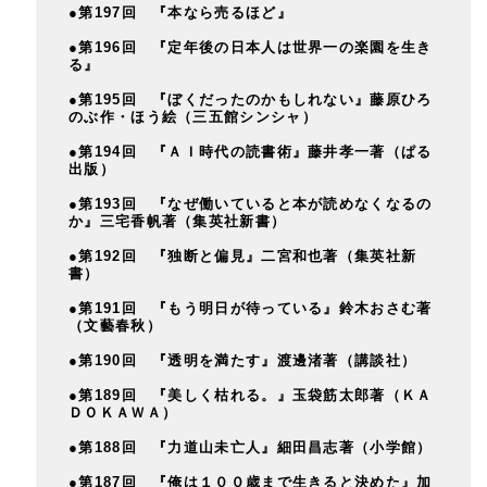
●第197回 『本なら売るほど』
●第196回 『定年後の日本人は世界一の楽園を生き
る』
●第195回 『ぼくだったのかもしれない』藤原ひろ
のぶ作・ほう絵（三五館シンシャ）
●第194回 『ＡＩ時代の読書術』藤井孝一著（ぱる
古
出版）
●第193回 『なぜ働いていると本が読めなくなるの
か』三宅香帆著（集英社新書）
●第192回 『独断と偏見』二宮和也著（集英社新
筒
書）
●第191回 『もう明日が待っている』鈴木おさむ著
（文藝春秋）
●第190回 『透明を満たす』渡邊渚著（講談社）
●第189回 『美しく枯れる。』玉袋筋太郎著（ＫＡ
ＤＯＫＡＷＡ）
●第188回 『力道山未亡人』細田昌志著（小学館）
●第187回 『俺は１００歳まで生きると決めた』加