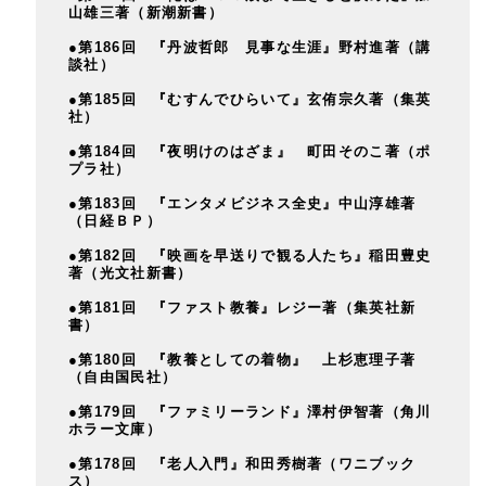
山雄三著（新潮新書）
●第186回 『丹波哲郎 見事な生涯』野村進著（講
談社）
●第185回 『むすんでひらいて』玄侑宗久著（集英
社）
●第184回 『夜明けのはざま』 町田そのこ著（ポ
プラ社）
●第183回 『エンタメビジネス全史』中山淳雄著
（日経ＢＰ）
●第182回 『映画を早送りで観る人たち』稲田豊史
著（光文社新書）
●第181回 『ファスト教養』レジー著（集英社新
書）
●第180回 『教養としての着物』 上杉恵理子著
（自由国民社）
●第179回 『ファミリーランド』澤村伊智著（角川
ホラー文庫）
●第178回 『老人入門』和田秀樹著（ワニブック
ス）