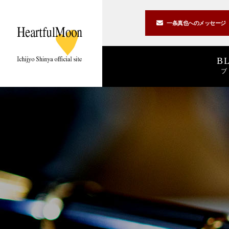
一条真也への
メッセージ
B
ブ
著書一覧
講演一覧
書斎公開
2026
2025
私の2