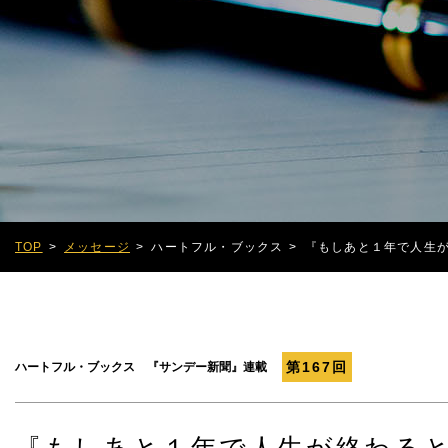
TOP
メッセージ
ハートフル・ブックス
『もしあと１年で人生
第167回
ハートフル・ブックス 『サンデー新聞』連載