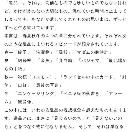
「遺品―。それは、高価なものでも珍しいものでもないけれ
ど、かけがえのない大切なもの。流れていた時間は止まって
しまっても、あなたが遺してくれたものの思い出は、ずっと
ずっと生き続けています」
本書は、春夏秋冬の４つの章に分かれています。それぞれ次
のような遺品にまつわるエピソードが紹介されています。
春―「餃子」「洗濯物」「吸殻」「マダムの腕時計」
夏―「納経帳」「金魚」「弁当箱」「パジャマ」「最北端か
らの手紙」
秋―「秋桜（コスモス）」「ランドセルの中のカード」「封
筒」「口紅」「最後の写真」
冬―「エンゲージリング」「ベニヤ板の落書き」「アラー
ム」「観音像」
この中には、いわゆる遺品の既成概念を超えたものもありま
す。遺品とは、まさに「見えるいのち」と「見えないいの
ち」とをつなぐ物に他なりません。 そして、それは単なる