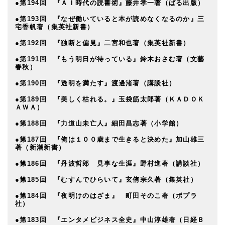
●第194回 『ＡＩ時代の読書術』藤井孝一著（ぱる出版）
●第193回 『なぜ働いていると本が読めなくなるのか』三
宅香帆著（集英社新書）
●第192回 『独断と偏見』二宮和也著（集英社新書）
●第191回 『もう明日が待っている』鈴木おさむ著（文藝
春秋）
●第190回 『透明を満たす』渡邊渚著（講談社）
●第189回 『美しく枯れる。』玉袋筋太郎著（ＫＡＤＯＫ
ＡＷＡ）
●第188回 『力道山未亡人』細田昌志著（小学館）
●第187回 『俺は１００歳まで生きると決めた』加山雄三
著（新潮新書）
●第186回 『丹波哲郎 見事な生涯』野村進著（講談社）
●第185回 『むすんでひらいて』玄侑宗久著（集英社）
●第184回 『夜明けのはざま』 町田そのこ著（ポプラ
社）
●第183回 『エンタメビジネス全史』中山淳雄著（日経Ｂ