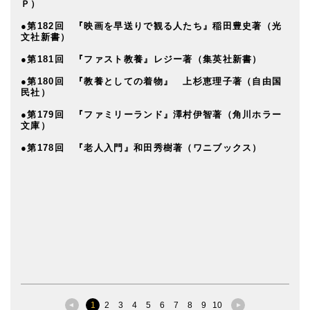
Ｐ）
●第182回 『映画を早送りで観る人たち』稲田豊史著（光
文社新書）
●第181回 『ファスト教養』レジー著（集英社新書）
●第180回 『教養としての着物』 上杉恵理子著（自由国
民社）
●第179回 『ファミリーランド』澤村伊智著（角川ホラー
文庫）
●第178回 『老人入門』和田秀樹著（ワニブックス）
1
2
3
4
5
6
7
8
9
10