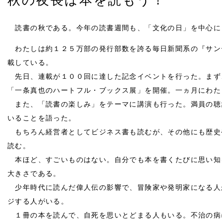
秋の夜長は本を読もう！
読書の秋である。今年の読書週間も、「文化の日」を中心に
わたしは約１２５万部の発行部数を誇る毎日新聞系の『サン
載している。
先日、連載が１００回に達した記念イベントを行った。まず
「一条真也のハートフル・ブックス展」を開催。一ヵ月にわた
また、「読書の楽しみ」をテーマに講演も行った。満員の聴
いることを語った。
もちろん経営者としてビジネス書も読むが、その他にも歴史
読む。
本ほど、すごいものはない。自分でも本を書くたびに思い知
大きさである。
少年時代に読んだ偉人伝の影響で、冒険家や発明家になる人
ジする人がいる。
１冊の本を読んで、自死を思いとどまる人もいる。不治の病