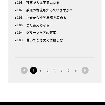
●108 茶室で人は平等になる
●107 茶道の古流を知っていますか？
●106 小倉から小笠原流を広める
●105 また会えるから
●104 グリーフケアの言葉
●103 老いてこそ文化に親しむ
1
2
3
4
5
6
7