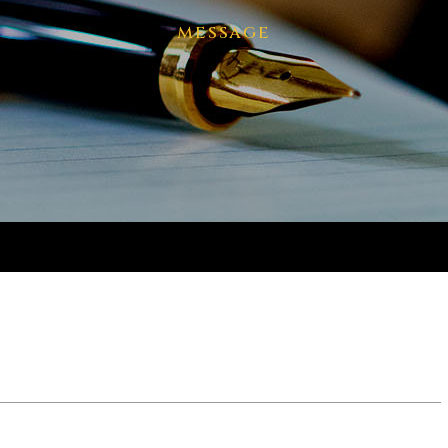
message
！