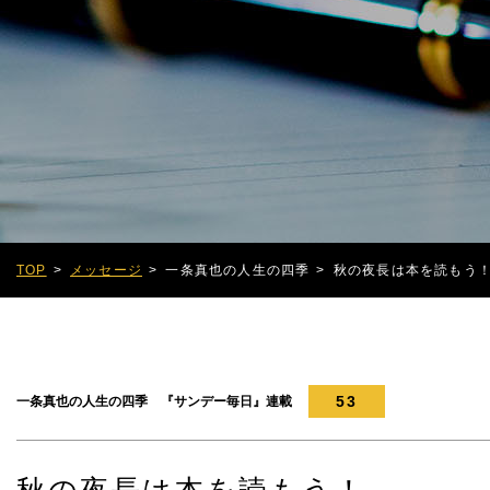
TOP
メッセージ
一条真也の人生の四季
秋の夜長は本を読もう
53
一条真也の人生の四季 『サンデー毎日』連載