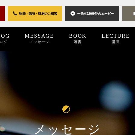
執筆・講演・取材の
ご相談
一条本120冊
記念ムービー
LOG
MESSAGE
BOOK
LECTURE
ログ
メッセージ
著書
講演
0世紀
2025
2024
プロジェクト
2024
2023
2023
2022
キーワード
2022
2021
パブリシティ
2021
2020
2020
2019
リン
20
メッセージ