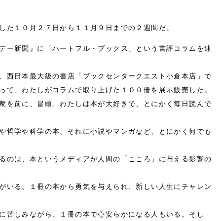
●01 冠婚葬祭とは人生を肯定すること
●02 秋の夜長は月を見よ、死を想え！
した１０月２７日から１１月９日までの２週間だ。
●67 聖徳太子像の建立
デー新聞』に「ハートフル・ブックス」という書評コラムを連
、西日本最大級の書店「ブックセンタークエスト小倉本店」で
って、わたしがコラムで取り上げた１００冊を展示販売した。
衆を前に、冒頭、わたしは本が大好きで、とにかく毎日読んで
や哲学や科学の本、それに小説やマンガなど、とにかく何でも
るのは、本というメディアが人間の「こころ」に与える影響の
がいる。１冊の本から勇気を与えられ、新しい人生にチャレン
に苦しみながら、１冊の本で心安らかになる人もいる。そし