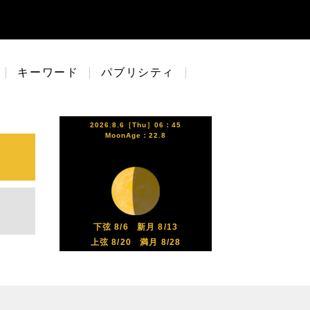
キーワード
パブリシティ
2026.8.6［Thu］06：45
MoonAge：22.8
下弦 8/6
新月 8/13
上弦 8/20
満月 8/28