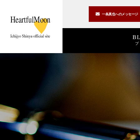
一条真也への
メッセージ
B
ブ
著書一覧
講演一覧
書斎公開
2026
2025
私の2