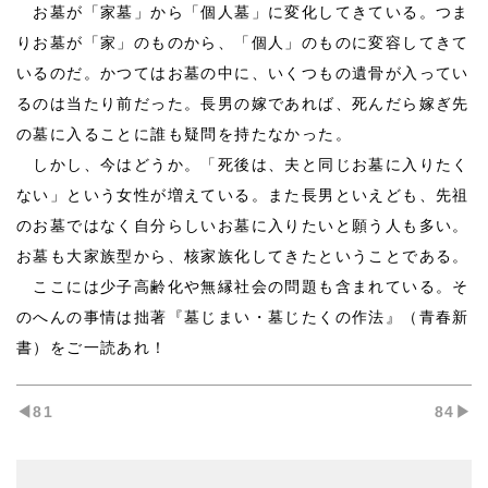
お墓が「家墓」から「個人墓」に変化してきている。つま
りお墓が「家」のものから、「個人」のものに変容してきて
いるのだ。かつてはお墓の中に、いくつもの遺骨が入ってい
るのは当たり前だった。長男の嫁であれば、死んだら嫁ぎ先
の墓に入ることに誰も疑問を持たなかった。
しかし、今はどうか。「死後は、夫と同じお墓に入りたく
ない」という女性が増えている。また長男といえども、先祖
のお墓ではなく自分らしいお墓に入りたいと願う人も多い。
お墓も大家族型から、核家族化してきたということである。
ここには少子高齢化や無縁社会の問題も含まれている。そ
のへんの事情は拙著『墓じまい・墓じたくの作法』（青春新
書）をご一読あれ！
◀︎81
84▶︎