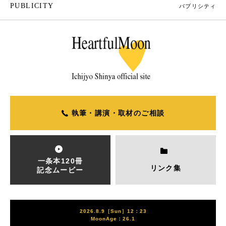
PUBLICITY
パブリシティ
執筆・講演・取材のご相談
一条本120冊
リンク集
記念ムービー
2026.8.9［Sun］12：23
MoonAge：26.1