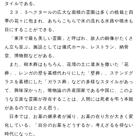
タイルである。
２３．３ヘクタールの広大な面積の霊園は多くの植栽と四
季の花々に包まれ、あちらこちらで水の流れる水路や噴水も
目にすることができる。
「東洋で最も美しい霊園」と呼ばれ、故人の銅像がたくさ
ん立ち並ぶ。施設としては儀式ホール、レストラン、納骨
堂、博物館などがある。
また、樹木葬はもちろん、花壇の土に遺灰を撒いた「花
葬」、レンガの壁を墓標代わりにした「壁葬」、ステンドグ
ラスを墓標にした「ガラス葬」などの多様なスタイルがあっ
て、興味深かった。唯物論の共産国家である中国に、このよ
うな立派な霊園が存在することは、人間には死者を弔う本能
があるのではとさえ思う。
日本では、お墓の継承者が減り、お墓の在り方が大きく変
化している。「自分のお墓をどうするか」考えざるを得ない
時代になった。