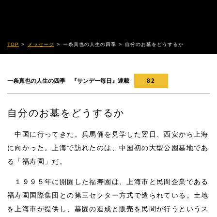
TOP
メッセージ
一条真也の人生の四季
自分のお墓をどうするか
一条真也の人生の四季 『サンデー毎日』連載
82
自分のお墓をどうするか
中国に行ってきた。兵馬俑を見学した翌日、西安から上海
に向かった。上海で訪れたのは、中国初の大型公園墓地であ
る「福寿園」だ。
１９９５年に開園した福寿園は、上海市と民間企業である
福寿園国際集団との第三セクター方式で造られている。土地
を上海市が提供し、墓園の造成と販売を民間が行うというス