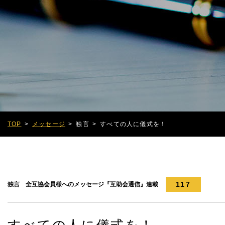
TOP
メッセージ
独言
すべての人に儀式を！
117
独言 全互協会員様へのメッセージ『互助会通信』連載