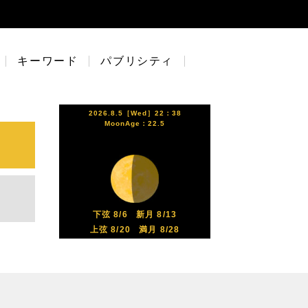
キーワード
パブリシティ
2026.8.5［Wed］22：38
MoonAge：22.5
下弦 8/6
新月 8/13
上弦 8/20
満月 8/28