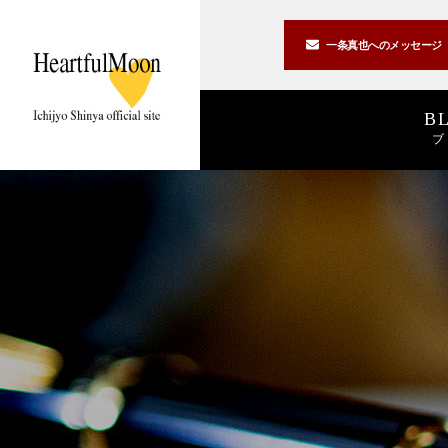
一条真也への
メッセージ
B
ブ
著書一覧
講演一覧
書斎公開
2026
2025
私の2