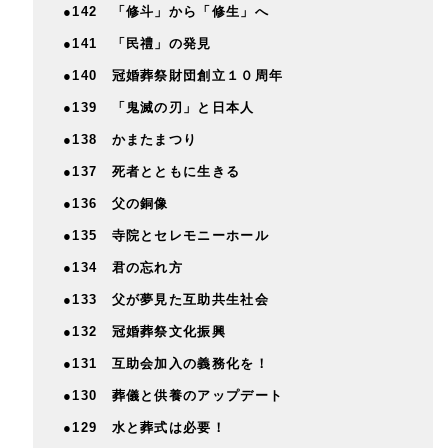
●142 「修斗」から「修生」へ
●141 「民禮」の発見
●140 冠婚葬祭財団創立１０周年
●139 「鬼滅の刃」と日本人
●138 かまたまつり
●137 死者とともに生きる
●136 父の銅像
●135 寺院とセレモニーホール
●134 君の忘れ方
●133 父が夢見た互助共生社会
●132 冠婚葬祭文化振興
●131 互助会加入の義務化を！
●130 葬儀と供養のアップデート
●129 水と葬式は必要！