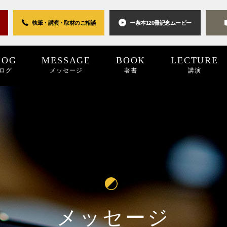
執筆・講演・取材の
ご相談
一条本120冊
記念ムービー
LOG
MESSAGE
BOOK
LECTURE
ログ
メッセージ
著書
講演
0世紀
2025
2024
プロジェクト
2024
2023
2023
2022
キーワード
2022
2021
パブリシティ
2021
2020
2020
2019
リン
20
メッセージ