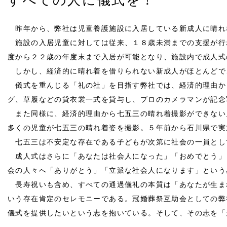
すべての人に儀式を！
昨年から、弊社は児童養護施設に入居している新成人に晴れ
施設の入居児童に対しては従来、１８歳未満までの支援が行
度から２２歳の年度末まで入居が可能となり、施設内で成人式
しかし、経済的に晴れ着を借りられない新成人がほとんどで
儀式を重んじる「礼の社」を目指す弊社では、経済的理由か
グ、草履などの貸衣裳一式を貸与し、プロのカメラマンが記念
また同様に、経済的理由から七五三の晴れ着撮影ができない
多くの児童が七五三の晴れ着姿を撮影。５年前から石川県で実
七五三は不安定な存在である子どもが次第に社会の一員とし
成人式はさらに「あなたは社会人になった」「おめでとう」
会の人々へ「ありがとう」「立派な社会人になります」という
長寿祝いも含め、すべての通過儀礼の本質は「あなたが生ま
いう存在肯定のセレモニーである。冠婚葬祭互助会としての弊
儀式を提供したいという志を抱いている。そして、その志を「