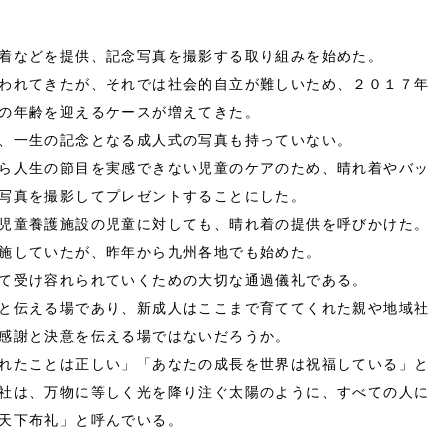
●122 葬式は不滅である
●121 国葬と葬儀映画
着などを提供、記念写真を撮影する取り組みを始めた。
●120 葬式復活から儀式再生へ
われてきたが、それでは社会的自立が難しいため、２０１７年
●119 沖縄復帰５０年に思う
の年齢を迎えるケースが増えてきた。
、一生の記念となる成人式の写真も持っていない。
●118 ケアと儀式の学びの言葉
ら人生の節目を実感できない児童のケアのため、晴れ着やバッ
●117 すべての人に儀式を！
写真を撮影してプレゼントすることにした。
●116 死生観の「かたち」
児童養護施設の児童に対しても、晴れ着の提供を呼びかけた。
●115 社会を持続させる互助会
施していたが、昨年から九州各地でも始めた。
●114 サービスからケアへ
て受け容れられていくための大切な通過儀礼である。
●113 心のサポーター
と伝える場であり、新成人はここまで育ててくれた親や地域社
●112 同志のお別れの会
感謝と決意を伝える場ではないだろうか。
れたことは正しい」「あなたの成長を世界は祝福している」と
●111 『鬼滅の刃』に学ぶ
社は、万物に等しく光を降り注ぐ太陽のように、すべての人に
●110 選ばれし者たち
天下布礼」と呼んでいる。
●109 家族葬の罪と罰