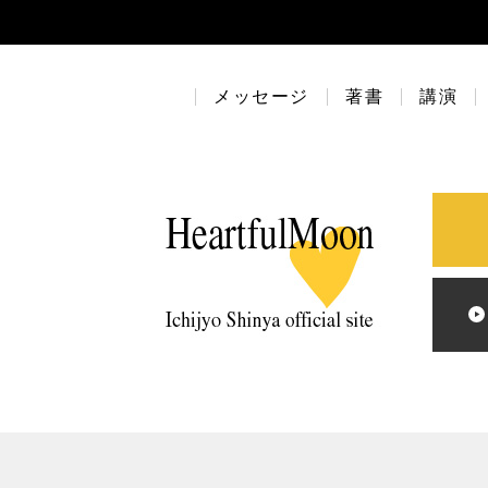
メッセージ
著書
講演