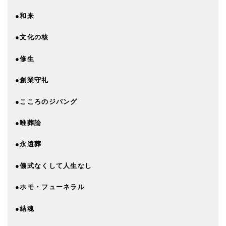
●和来
●文化の核
●修生
●創業守礼
●こころのジパング
●唯葬論
●永遠葬
●儀式なくして人生なし
●ホモ・フューネラル
●結魂