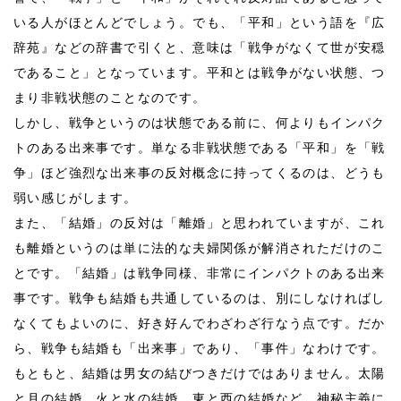
いる人がほとんどでしょう。でも、「平和」という語を『広
辞苑』などの辞書で引くと、意味は「戦争がなくて世が安穏
であること」となっています。平和とは戦争がない状態、つ
まり非戦状態のことなのです。
しかし、戦争というのは状態である前に、何よりもインパク
トのある出来事です。単なる非戦状態である「平和」を「戦
争」ほど強烈な出来事の反対概念に持ってくるのは、どうも
弱い感じがします。
また、「結婚」の反対は「離婚」と思われていますが、これ
も離婚というのは単に法的な夫婦関係が解消されただけのこ
とです。「結婚」は戦争同様、非常にインパクトのある出来
事です。戦争も結婚も共通しているのは、別にしなければし
なくてもよいのに、好き好んでわざわざ行なう点です。だか
ら、戦争も結婚も「出来事」であり、「事件」なわけです。
もともと、結婚は男女の結びつきだけではありません。太陽
と月の結婚、火と水の結婚、東と西の結婚など、神秘主義に