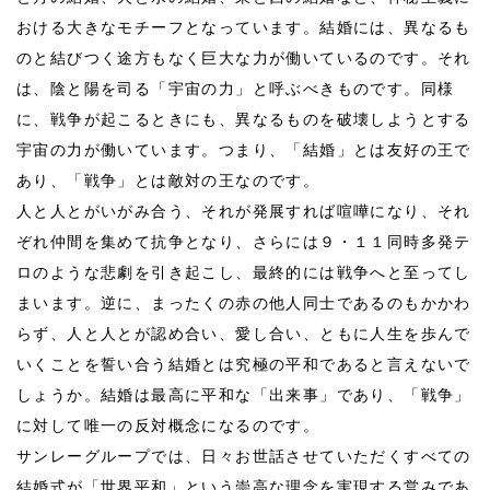
おける大きなモチーフとなっています。結婚には、異なるも
のと結びつく途方もなく巨大な力が働いているのです。それ
は、陰と陽を司る「宇宙の力」と呼ぶべきものです。同様
に、戦争が起こるときにも、異なるものを破壊しようとする
宇宙の力が働いています。つまり、「結婚」とは友好の王で
あり、「戦争」とは敵対の王なのです。
人と人とがいがみ合う、それが発展すれば喧嘩になり、それ
ぞれ仲間を集めて抗争となり、さらには９・１１同時多発テ
ロのような悲劇を引き起こし、最終的には戦争へと至ってし
まいます。逆に、まったくの赤の他人同士であるのもかかわ
らず、人と人とが認め合い、愛し合い、ともに人生を歩んで
いくことを誓い合う結婚とは究極の平和であると言えないで
しょうか。結婚は最高に平和な「出来事」であり、「戦争」
に対して唯一の反対概念になるのです。
サンレーグループでは、日々お世話させていただくすべての
結婚式が「世界平和」という崇高な理念を実現する営みであ