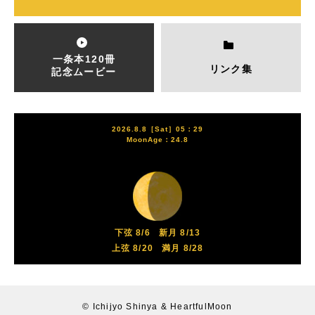
一条本120冊
リンク集
記念ムービー
2026.8.8［Sat］05：29
MoonAge：24.8
下弦 8/6
新月 8/13
上弦 8/20
満月 8/28
© Ichijyo Shinya & HeartfulMoon