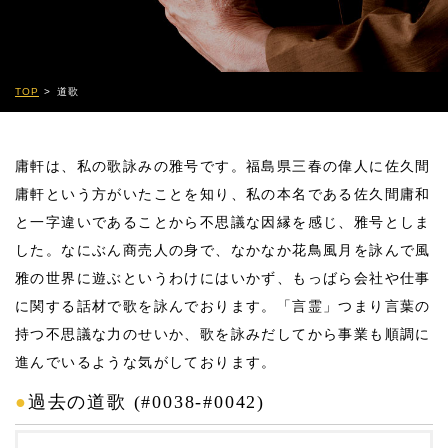
TOP
道歌
庸軒は、私の歌詠みの雅号です。福島県三春の偉人に佐久間
庸軒という方がいたことを知り、私の本名である佐久間庸和
と一字違いであることから不思議な因縁を感じ、雅号としま
した。なにぶん商売人の身で、なかなか花鳥風月を詠んで風
雅の世界に遊ぶというわけにはいかず、もっばら会社や仕事
に関する話材で歌を詠んでおります。「言霊」つまり言葉の
持つ不思議な力のせいか、歌を詠みだしてから事業も順調に
進んでいるような気がしております。
●
過去の道歌 (#0038-#0042)