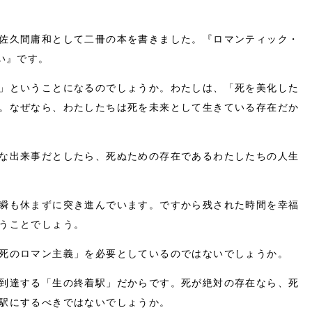
」
●第10回 「日本文化と花」
●第09回 「戦後７０年と永遠葬」
佐久間庸和として二冊の本を書きました。『ロマンティック・
●第08回 「終活を考える」
い』です。
●第07回 「冠婚葬祭とは何か」
」ということになるのでしょうか。わたしは、「死を美化した
●第06回 「慈経の世界」
。なぜなら、わたしたちは死を未来として生きている存在だか
●第05回 「本を読んで、死を超えよう！」
●第04回 「はひふへほの法則を知っています
か？」
な出来事だとしたら、死ぬための存在であるわたしたちの人生
●第03回 「ブッダの考え方で楽になろう！」
●第02回 「『論語』を読んで幸せになろう！」
瞬も休まずに突き進んでいます。ですから残された時間を幸福
●第01回 「隣人の時代がやってきた！」
うことでしょう。
死のロマン主義」を必要としているのではないでしょうか。
到達する「生の終着駅」だからです。死が絶対の存在なら、死
駅にするべきではないでしょうか。