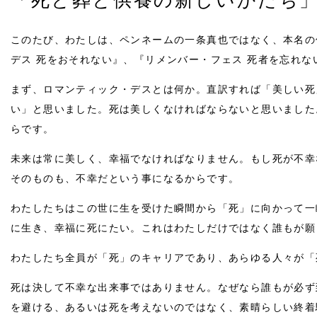
「死と葬と供養の新しいかたち
このたび、わたしは、ペンネームの一条真也ではなく、本名の
デス 死をおそれない』、『リメンバー・フェス 死者を忘れな
まず、ロマンティック・デスとは何か。直訳すれば「美しい死
い」と思いました。死は美しくなければならないと思いました
らです。
未来は常に美しく、幸福でなければなりません。もし死が不幸
そのものも、不幸だという事になるからです。
わたしたちはこの世に生を受けた瞬間から「死」に向かって一
に生き、幸福に死にたい。これはわたしだけではなく誰もが願
わたしたち全員が「死」のキャリアであり、あらゆる人々が「
死は決して不幸な出来事ではありません。なぜなら誰もが必ず
を避ける、あるいは死を考えないのではなく、素晴らしい終着