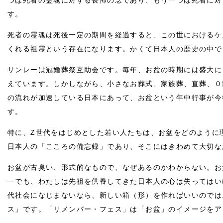
つは死者の霊魂に対する畏怖の念であり、もう一つは死者に対
す。
死者の霊魂は死後一定の期間を経過すると、この世におけるケ
くれる祖霊という存在になります。かくて日本人の歴史の中で
サンレーは冠婚葬祭互助会です。毎年、お盆の時期には盛大に
えています。しかしながら、小さなお葬式、家族葬、直葬、０
の流れが加速している日本にあって、お盆という年中行事が今
す。
特に、Z世代をはじめとした若い人たちは、お盆をどのように
日本人の「こころの備忘録」であり、そこにはきわめて大切な
お盆が古臭い、形式的なもので、なぜあるのかわからない。お
―でも、わたしは先祖を供養してきた日本人の心は失ってはい
代社会になじまないなら、新しい箱（形）を作ればいいのでは
ス」です。「リメンバー・フェス」は「お盆」のイメージをア