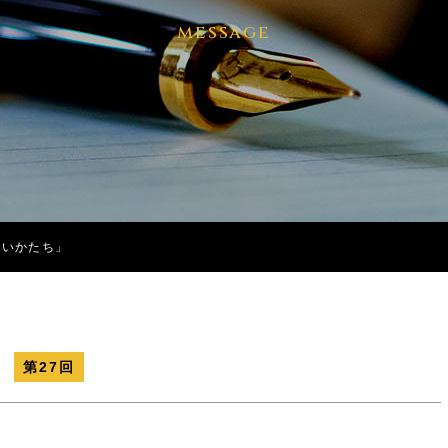
message
しいかたち」
第27回