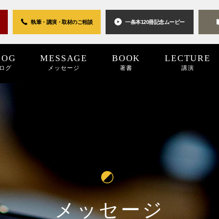
執筆・講演・取材の
ご相談
一条本120冊
記念ムービー
LOG
MESSAGE
BOOK
LECTURE
ログ
メッセージ
著書
講演
0世紀
2025
2024
プロジェクト
2024
2023
2023
2022
キーワード
2022
2021
パブリシティ
2021
2020
2020
2019
リン
20
メッセージ