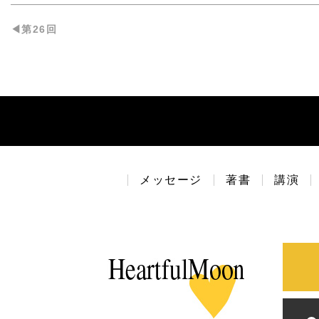
◀︎第26回
メッセージ
著書
講演