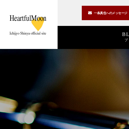
一条真也への
メッセージ
B
ブ
著書一覧
講演一覧
書斎公開
2026
2025
私の2