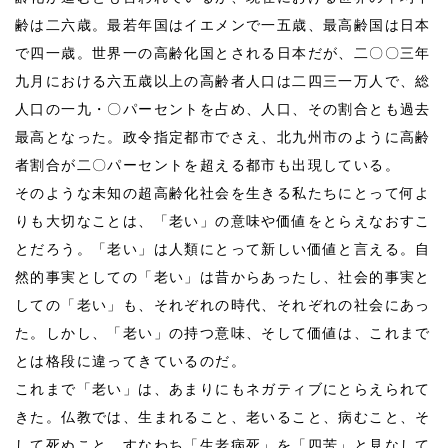
齢は二六歳。最若年国はイエメンで一五歳、最高齢国は日本
で四一歳。世界一の高齢化国とされる日本だが、二〇〇三年
九月における六五歳以上の高齢者人口は二四三一万人で、総
人口の一九・〇パーセントを占め、人口、その割合とも過去
最高となった。政令指定都市でさえ、北九州市のように高齢
者割合が二〇パーセントを超える都市も出現している。
そのような未知の超高齢化社会を生きる私たちにとって何よ
りも大切なことは、「老い」の意味や価値をとらえなおすこ
とだろう。「老い」は人類にとって新しい価値と言える。自
然的事実としての「老い」は昔からあったし、社会的事実と
しての「老い」も、それぞれの時代、それぞれの社会にあっ
た。しかし、「老い」の持つ意味、そして価値は、これまで
とは格段に違ってきているのだ。
これまで「老い」は、あまりにもネガティブにとらえられて
きた。仏教では、生まれること、老いること、病むこと、そ
して死ぬこと、すなわち「生老病死」を「四苦」と見なして