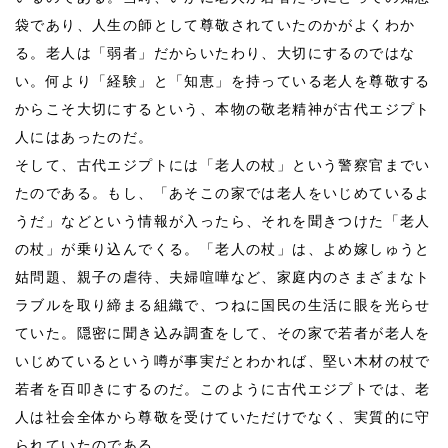
袋であり、人生の師として尊敬されていたのかがよくわか
る。老人は「弱者」だからいたわり、大切にするのではな
い。何より「経験」と「知恵」を持っている老人を尊敬する
からこそ大切にするという、本物の敬老精神が古代エジプト
人にはあったのだ。
そして、古代エジプトには「老人の杖」という警察官までい
たのである。もし、「あそこの家では老人をいじめているよ
うだ」などという情報が入ったら、それを聞きつけた「老人
の杖」が乗り込んでくる。「老人の杖」は、よめ嫁しゅうと
姑問題、親子の虐待、夫婦喧嘩など、家庭内のさまざまなト
ラブルを取り締まる組織で、つねに国民の生活に眼を光らせ
ていた。隠密に聞き込み調査をして、その家で若者が老人を
いじめているという噂が事実だとわかれば、堅い木材の杖で
若者を百叩きにするのだ。このように古代エジプトでは、老
人は社会全体から尊敬を受けていただけでなく、実質的に守
られていたのである。