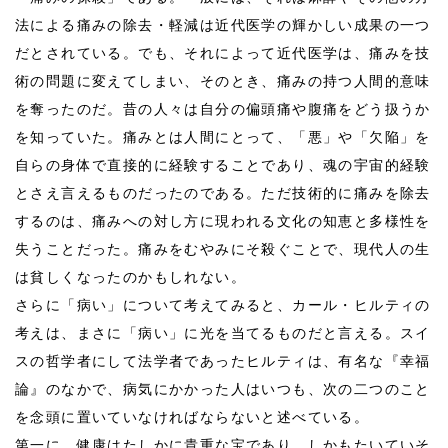
法による痛みの除去・軽減は近代医学の輝かしい成果の一つ
だとされている。でも、それによって近代医学は、痛みを技
術の問題に変えてしまい、そのとき、痛みの持つ人間的意味
を奪ったのだ。昔の人々は自分の偏頭痛や腹痛をどう扱うか
を知っていた。痛みとは人間にとって、「悪」や「欠陥」を
自らの身体で直接的に経験することであり、魂の宇宙的経験
とさえ言えるものだったのである。ただ技術的に痛みを除去
するのは、痛みへの対し方に現われる文化の知恵と多様性を
失うことだった。痛みをむやみにそ殺ぐことで、現代人の生
は貧しくなったのかもしれない。
さらに「病い」について考えてみると、カール・ヒルティの
考えは、まさに「病い」に光を当てるものだと言える。スイ
スの哲学者にして法学者であったヒルティは、有名な『幸福
論』のなかで、病気にかかった人はいつも、次の二つのこと
を念頭に置いていなければならないと述べている。
第一に、健康はたしかに貴重な宝であり、しかもたいていそ