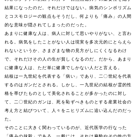
結果になったのだ。それだけではない。病気のシンボリズム
とコスモロジーの観点もそうだし、何よりも「痛み」の人間
的な意味が隠されてしまったのだった。
あまりに健康な人は、病人に対して思いやりがない、と言わ
れる。病気をしたことがない人は現実を多次元的にとらえら
れないというか、さまざまな物の見方がしにくくなるわけ
で、それだけその人の生が貧しくなるのだ。だから、あまり
に健康な人は、ただ単に健康でしかない人だと言える。
結核は一九世紀を代表する「病い」であり、二〇世紀を代表
するのはガンだとされる。しかし、一九世紀の結核が霊的性
格を帯びたものとして美化されることが多かったのに対し
て、二〇世紀のガンは、死を恥ずべきものとする産業社会の
考え方と結びついて、人々をニヒリズムに追い込んだのだっ
た。
そのことに大きく関わっているのが、近代医学の行なった
「痛みの抹殺」である。一般には、それは麻酔やその他の方