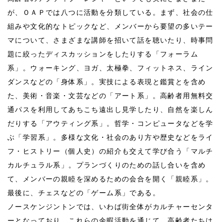
が、ＯＡＰでは八つに活動を分類している。まず、社会の仕
組みや文化的なトピックなど、メンバーから要望の多いテー
マについて、さまざまな講師を招いて話を聴いたり、時事問
題に絞ったディスカッションをしたりする「フォーラム
系」。ウォーキング、ヨガ、太極拳、フィットネス、ライン
ダンスなどの「身体系」。実技による表現と鑑賞とを含め
た、美術・音楽・文芸などの「アート系」。高齢者用無料交
通パスを利用してあちこち遠出し見学したり、自然を楽しん
だりする「アウティング系」。哲学・コンピュータなどを学
ぶ「学習系」。多様な文化・社会のあり方や歴史などをライ
フ・ヒストリー（個人史）の紹介も交えて学び合う「マルチ
カルチュラル系」。プランづくりのための話し合いを含め
て、メンバーの親睦を深めるための会合を開く「親睦系」。
最後に、チェスなどの「ゲーム系」である。
ノースケンジントンでは、いわば街全体がカルチャーセンタ
ーとなっており、これらの余暇活動を通じて、高齢者たちは