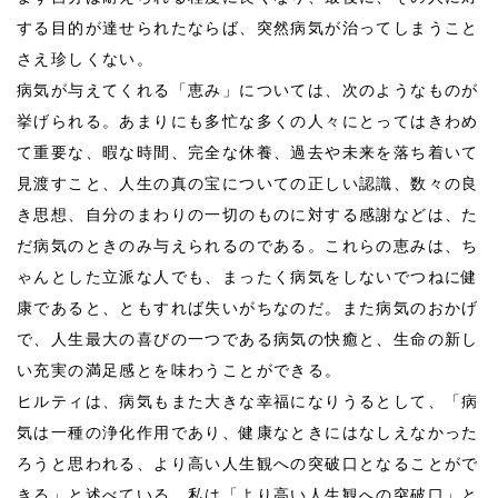
する目的が達せられたならば、突然病気が治ってしまうこと
さえ珍しくない。
病気が与えてくれる「恵み」については、次のようなものが
挙げられる。あまりにも多忙な多くの人々にとってはきわめ
て重要な、暇な時間、完全な休養、過去や未来を落ち着いて
見渡すこと、人生の真の宝についての正しい認識、数々の良
き思想、自分のまわりの一切のものに対する感謝などは、た
だ病気のときのみ与えられるのである。これらの恵みは、ち
ゃんとした立派な人でも、まったく病気をしないでつねに健
康であると、ともすれば失いがちなのだ。また病気のおかげ
で、人生最大の喜びの一つである病気の快癒と、生命の新し
い充実の満足感とを味わうことができる。
ヒルティは、病気もまた大きな幸福になりうるとして、「病
気は一種の浄化作用であり、健康なときにはなしえなかった
ろうと思われる、より高い人生観への突破口となることがで
きる」と述べている。私は「より高い人生観への突破口」と