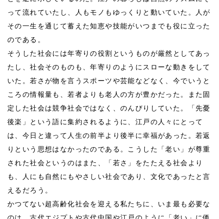
って流れていたし、人もモノもゆっくりと動いていた。人が
その一生を通じて蓄えた知恵や技能がいつまでも役に立った
のである。
そうした社会には年寄りの役割というものが厳然としてあっ
たし、社会そのものも、年寄りのようにスローな動きをして
いた。若さが物を言うスポーツや芸能などなく、今でいうと
ころの情報量も、若者よりも老人の方が豊かだった。また固
定した社会は競争社会ではなく、のんびりしていた。「先憂
後楽」という語に集約されるように、江戸の人々にとって
は、今日と違って人生の前半より後半に幸福があった。若返
りという思想はなかったのである。こうした「老い」が尊重
された社会というのはまた、「若さ」をたたえる社会より
も、人にも自然にもやさしい社会であり、文化であったと言
えるだろう。
かつてない超高齢化社会を迎える私たちに、いま最も必要な
のは、古代エジプトや古代中国や江戸のように「老い」に価