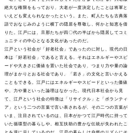
絶大な権限をもっており、大老が一度決定したことは将軍と
いえども変えられなかったという。また、町人たちも古典落
語でおなじみのように横丁の隠居を尊敬し、何かと知恵を借
りた。江戸には、旦那たちが四〇代の半ばから隠居してコミ
ュニティの中心となる文化があったのだ。
江戸という社会が「好老社会」であったのに対し、現代の日
本は「好若社会」であると言える。それはエネルギーやスピ
ードや大きさに価値を置いた社会であり、つまり力や量の論
理がまかりとおる社会であり、「若さ」の文化と言いかえる
こともできる。江戸にはエネルギーやスピードといった価値
や、力や量といった論理はなかった。現代日本社会から見
て、江戸という社会の特徴は「リサイクル」と「ボランティ
ア」という二つの言葉で言い表されるが、その二つの言葉が
いま、注目されているのは、日本がかつて江戸時代に持って
いた循環型の暮らしや、相互扶助の豊かな伝統が失われたこ
とを逆に示しているのだ。江戸の暮らしは自然のリズムにそ