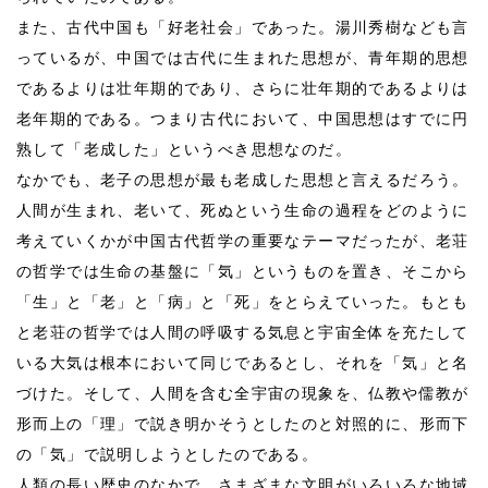
また、古代中国も「好老社会」であった。湯川秀樹なども言
っているが、中国では古代に生まれた思想が、青年期的思想
であるよりは壮年期的であり、さらに壮年期的であるよりは
老年期的である。つまり古代において、中国思想はすでに円
熟して「老成した」というべき思想なのだ。
なかでも、老子の思想が最も老成した思想と言えるだろう。
人間が生まれ、老いて、死ぬという生命の過程をどのように
考えていくかが中国古代哲学の重要なテーマだったが、老荘
の哲学では生命の基盤に「気」というものを置き、そこから
「生」と「老」と「病」と「死」をとらえていった。もとも
と老荘の哲学では人間の呼吸する気息と宇宙全体を充たして
いる大気は根本において同じであるとし、それを「気」と名
づけた。そして、人間を含む全宇宙の現象を、仏教や儒教が
形而上の「理」で説き明かそうとしたのと対照的に、形而下
の「気」で説明しようとしたのである。
人類の長い歴史のなかで、さまざまな文明がいろいろな地域