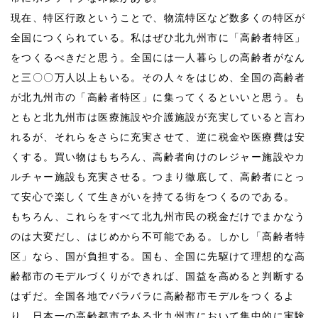
現在、特区行政ということで、物流特区など数多くの特区が
全国につくられている。私はぜひ北九州市に「高齢者特区」
をつくるべきだと思う。全国には一人暮らしの高齢者がなん
と三〇〇万人以上もいる。その人々をはじめ、全国の高齢者
が北九州市の「高齢者特区」に集ってくるといいと思う。も
ともと北九州市は医療施設や介護施設が充実していると言わ
れるが、それらをさらに充実させて、逆に税金や医療費は安
くする。買い物はもちろん、高齢者向けのレジャー施設やカ
ルチャー施設も充実させる。つまり徹底して、高齢者にとっ
て安心で楽しくて生きがいを持てる街をつくるのである。
もちろん、これらをすべて北九州市民の税金だけでまかなう
のは大変だし、はじめから不可能である。しかし「高齢者特
区」なら、国が負担する。国も、全国に先駆けて理想的な高
齢都市のモデルづくりができれば、国益を高めると判断する
はずだ。全国各地でバラバラに高齢都市モデルをつくるよ
り、日本一の高齢都市である北九州市において集中的に実験