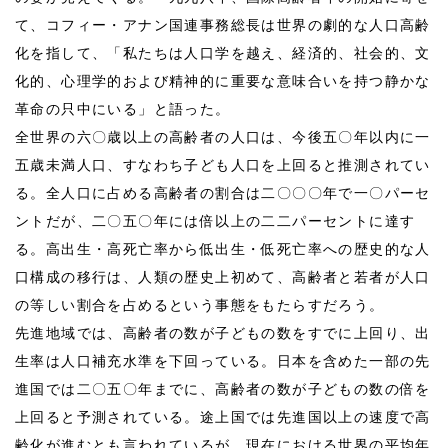
て、コフィー・アナン国連事務総長は世界の劇的な人口高齢
化を指して、「私たちは人口学を越え、経済的、社会的、文
化的、心理学的および精神的に重要な意味合いを持つ静かな
革命の只中にいる」と語った。
全世界の六〇歳以上の高齢者の人口は、今後五〇年以内に一
五歳未満人口、すなわち子ども人口を上回ると推測されてい
る。全人口に占める高齢者の割合は二〇〇〇年で一〇パーセ
ントだが、二〇五〇年には倍以上の二二パーセントに達す
る。高出生・高死亡率から低出生・低死亡率への歴史的な人
口構成の移行は、人類の歴史上初めて、高齢者と若者が人口
の等しい割合を占めるという事態をもたらすだろう。
先進地域では、高齢者の数が子どもの数をすでに上回り、出
生率は人口補充水準を下回っている。日本を含めた一部の先
進国では二〇五〇年までに、高齢者の数が子どもの数の倍を
上回ると予測されている。途上国では先進国以上の速度で高
齢化が進むとも言われているが、現在における世界の平均年