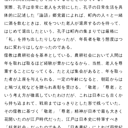
実際、孔子は非常に老人を大切にした。孔子の日常生活を具
体的に記述した『論語』郷党篇によれば、町内の人々と一緒
に酒を飲むときは、杖をついた老人が退席するのを待って、
はじめて退出したという。孔子は町内の集まりでは厳格に
「礼」を持ち出したりしなかったが、年長者を敬う態度はつ
ねに変わりはしなかったのである。
儒教は農耕社会を基本としている。農耕社会において人間は
年を取れば取るほど経験が豊かになるから、当然、老人を尊
重することになってくる。たとえば集会があると、年を取っ
た者が上座を与えられる。一定の年齢になると、朝廷からは
と鳩づえ杖などを贈られ表彰を受ける。「敬老」「尊老」と
いう考え方が徹底していたわけだが、これは日本にも古くか
ら持ち込まれて、戦前まではっきりとした形で残っていた。
その儒教に基づく「敬老」「尊老」精神が日本で最も大きく
花開いたのが江戸時代だった。江戸は日本史に特筆すべき
「好老社会」だったのである。『日本書紀』によれば四世紀