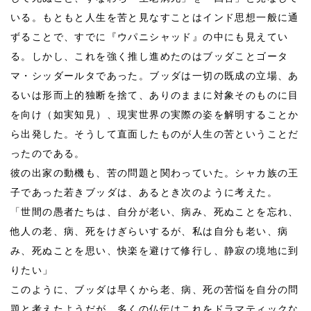
いる。もともと人生を苦と見なすことはインド思想一般に通
ずることで、すでに『ウパニシャッド』の中にも見えてい
る。しかし、これを強く推し進めたのはブッダことゴータ
マ・シッダールタであった。ブッダは一切の既成の立場、あ
るいは形而上的独断を捨て、ありのままに対象そのものに目
を向け（如実知見）、現実世界の実際の姿を解明することか
ら出発した。そうして直面したものが人生の苦ということだ
ったのである。
彼の出家の動機も、苦の問題と関わっていた。シャカ族の王
子であった若きブッダは、あるとき次のように考えた。
「世間の愚者たちは、自分が老い、病み、死ぬことを忘れ、
他人の老、病、死をけぎらいするが、私は自分も老い、病
み、死ぬことを思い、快楽を避けて修行し、静寂の境地に到
りたい」
このように、ブッダは早くから老、病、死の苦悩を自分の問
題と考えたようだが、多くの仏伝はこれをドラマティックな