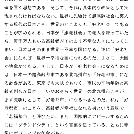
値を置く思想である。そして、それは具体的な政策として実
現されなければならない。世界に先駆けて超高齢社会に突入
する現代の日本こそ、世界のどこよりも「好老社会」である
ことが求められる。日本が「嫌老社会」で老人を嫌っていた
ら、何千万人もいる高齢者がそのまま不幸な人々になってし
まい、日本はそのまま世界一不幸な国になる。逆に「好老社
会」になれば、世界一幸福な国になれるのだ。まさに、天国
か地獄かである。そして、日本が「好老社会」になるために
は、日本一の超高齢都市である北九州市が「好老都市」にな
る必要がある。東京でも大阪でもなく、市民の平均年齢と高
齢者割合が日本一、いやおそらく世界一の北九州市こそが、
まず先駆けとして「好老都市」になるべきなのだ。私は「好
老都市」のことを、高齢者が幸福になれる街という意味で、
「老福都市」と呼びたい。また、国際的にアピールするため
には「グランドシティ」という言葉を使っている。ともに非
常にポジティブな印象がある。