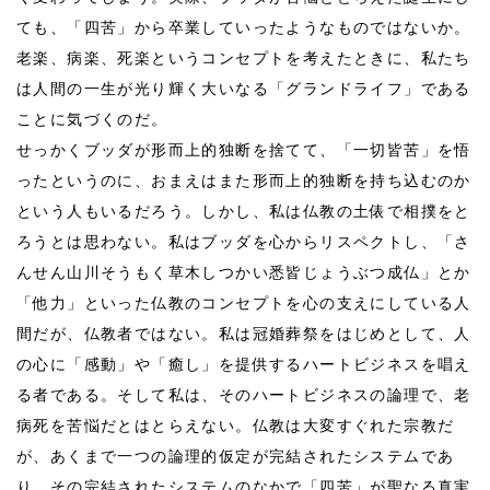
ても、「四苦」から卒業していったようなものではないか。
老楽、病楽、死楽というコンセプトを考えたときに、私たち
は人間の一生が光り輝く大いなる「グランドライフ」である
ことに気づくのだ。
せっかくブッダが形而上的独断を捨てて、「一切皆苦」を悟
ったというのに、おまえはまた形而上的独断を持ち込むのか
という人もいるだろう。しかし、私は仏教の土俵で相撲をと
ろうとは思わない。私はブッダを心からリスペクトし、「さ
んせん山川そうもく草木しつかい悉皆じょうぶつ成仏」とか
「他力」といった仏教のコンセプトを心の支えにしている人
間だが、仏教者ではない。私は冠婚葬祭をはじめとして、人
の心に「感動」や「癒し」を提供するハートビジネスを唱え
る者である。そして私は、そのハートビジネスの論理で、老
病死を苦悩だとはとらえない。仏教は大変すぐれた宗教だ
が、あくまで一つの論理的仮定が完結されたシステムであ
り、その完結されたシステムのなかで「四苦」が聖なる真実