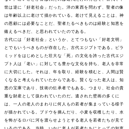
世は逆に「好老社会」だった。洋の東西を問わず、聖者の像
は年齢以上に老けて描かれている。老けて見えることは、神
の恩顧には必要なことだ、聖者たるべきものは経験と知恵を
備えるべきだ、と思われていたのである。
古代には「好老社会」というか、とてつもない「好老文明」
とでもいうべきものが存在した。古代エジプトである。ピラ
ミッドをはじめとした壮大な「死」の文化を誇った古代エジ
プト人は「老い」に対しても豊かな文化を持ち、老人を非常
に大切にした。それは、年を取り、経験を積むと、人間は賢
くなると考えられていたからである。賢くなった老人は、知
恵の宝庫であり、技術の伝承者でもある。つまり、社会の貴
重な財産として扱われていたのだ。遺された壁画の多くに
は、一人の老人のまわりに何人もの若者が集まっている様子
が描かれている。ブドウを摘んだり、小麦を収穫したり、水
を怖がるロバに河を渡らせようとする老人を若者たちが見て
いるのである。当時、いかに老人が若者たちにとっての知恵