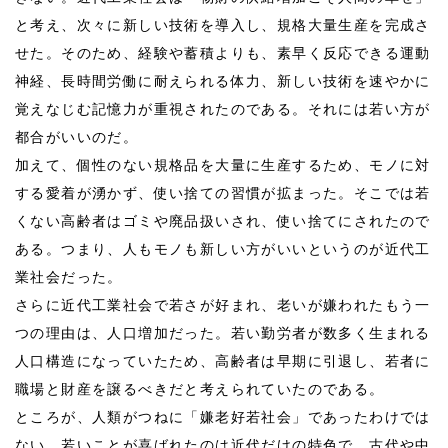
と考え、次々に新しい技術を導入し、規格大量生産を完成さ
せた。そのため、経験や蓄積よりも、素早く反応できる運動
神経、長時間労働に耐えられる体力、新しい技術を速やかに
覚えなじむ記憶力が重視されたのである。それには若い方が
都合がいいのだ。
加えて、個性のない規格品を大量に生産するため、モノに対
する愛着が湧かず、使い捨ての習慣が拡まった。そこでは若
くない高齢者はゴミや廃品扱いされ、使い捨てにされたので
ある。つまり、人もモノも新しい方がいいというのが近代工
業社会だった。
さらに近代工業社会で若さが好まれ、老いが嫌われたもう一
つの理由は、人口増加だった。若い勤労者が数多く生まれる
人口構造になっていたため、高齢者は早期に引退し、若者に
職場と財産を譲るべきだと考えられていたのである。
ところが、人類がつねに「嫌老好若社会」であったわけでは
ない。若いことが喜ばれたのは近代だけの特色で、古代や中