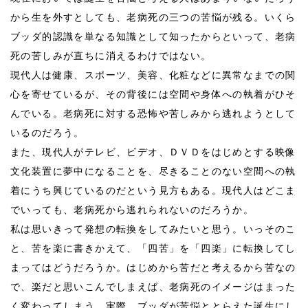
から生を外すとしても、老病死の三つの苦悩が残る。いくら
ブッダ的認識を単なる知識として知ったからといって、老病
死の苦しみが直ちに消えるわけではない。
現代人は健康、スポーツ、美容、化粧などに異常なまでの関
心を寄せているが、その背後には空間や身体への執着がひそ
んでいる。老病死に対する恐怖や苦しみから逃れようとして
いるのだろう。
また、現代人がテレビ、ビデオ、ＤＶＤをはじめとする映像
文化装置に夢中になることを、尽きることのない空間への執
着にうち興じているのだという見方もある。現代人はどこま
でいっても、老病死から逃れられないのだろうか。
私は思いきって発想の転換をしてみたいと思う。いっそのこ
と、苦を楽に書きかえて、「四苦」を「四楽」に転換してし
まってはどうだろうか。はじめから苦だと考えるから苦なの
で、楽だと思いこんでしまえば、老病死のイメージはまった
く変わってしまう。実際、ブッダが苦悩ととらえた誕生にし