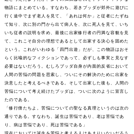
物語にまとめている。すなわち、若きブッダが郊外に遊びに
行く途中でまず老人を見て、「あれは何か」と従者にたずね
て知り、次に別の門から出て病人を、次に死人を見て、いち
いち従者の説明を求め、最後に出家修行者の円満な容貌を見
て、これこそ自分の理想であるとして出家する決心を固めた
という。これがいわゆる「四門出遊」だが、この物語はおそ
らく比喩的なフィクションであって、必ずしも事実と見なす
必要はないだろう。むしろブッダ自身が内面的反省において
人間の苦悩の問題を思索し、ついにその解決のために出家を
決意したと考えるべきである。そして出家した後も、人間の
苦悩について考え続けたブッダは、ついに次のように宣言し
たのである。
「修行僧たちよ。苦悩についての聖なる真理というのは次の
通りである。すなわち、誕生は苦悩であり、老は苦悩であ
り、病は苦悩であり、死は苦悩である」
現在においては誕生を苦悩と考える人はあまりいないだろう