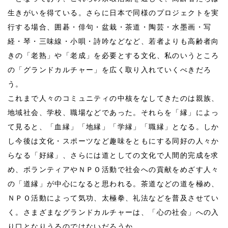
生きがいを得ている。さらに日本で同様のプロジェクトを実
行する場合、囲碁・俳句・盆栽・茶道・陶芸・水墨画・写
経・琴・三味線・小唄・詩吟などなど、若者よりも高齢者向
きの「老熟」や「老成」を必要とする文化、私のいうところ
の「グランドカルチャー」を広く取り入れていくべきだろ
う。
これまで人々のコミュニティの中核をなしてきたのは親族、
地域社会、学校、職場などであった。それらを「縁」によっ
て見ると、「血縁」「地縁」「学縁」「職縁」となる。しか
し今後は文化・スポーツなど趣味をともにする同好の人々か
らなる「好縁」、さらには道としての文化で人間的完成を求
め、ボランティアやＮＰＯ活動で社会への貢献をめざす人々
の「道縁」が中心になると思われる。茶道などの道を極め、
ＮＰＯ活動によって気功、太極拳、礼法などを普及させてい
く。さまざまなグランドカルチャーは、「心の社会」への入
り口となりうるのではないだろうか。