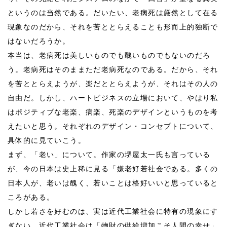
というのは当然である。だいたい、老病死は厳然として在る
現象なのだから、それを苦ととらえることも形而上的独断で
はないだろうか。
本当は、老病死は美しいものでも醜いものでもないのだろ
う。老病死はそのままただ老病死なのである。だから、それ
を苦ととらえようが、楽だととらえようが、それはその人の
自由だ。しかし、ハートビジネスの立場において、やはり私
はポジティブな老楽、病楽、死楽のデザインというものを考
えたいと思う。それぞれのデザイン・コンセプトについて、
具体的に見ていこう。
まず、「老い」について。作家の堺屋太一氏も言っている
が、今の日本は史上稀に見る「嫌老好若社会である。多くの
日本人が、老いは醜く、若いことは格好いいと思っていると
ころがある。
しかし若さを好むのは、実は近代工業社会に特有の現象にす
ぎない。近代工業社会は「物財の供給増加こそ人間の幸せ」