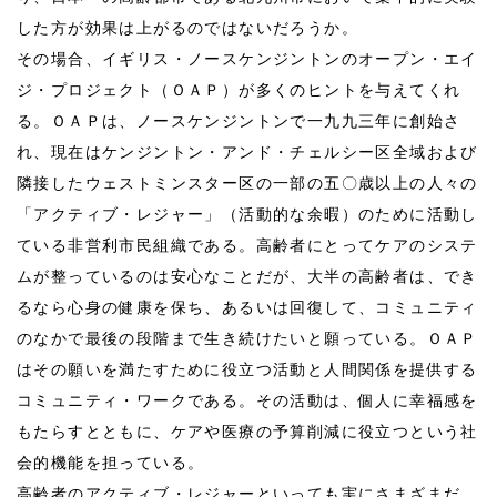
した方が効果は上がるのではないだろうか。
その場合、イギリス・ノースケンジントンのオープン・エイ
ジ・プロジェクト（ＯＡＰ）が多くのヒントを与えてくれ
る。ＯＡＰは、ノースケンジントンで一九九三年に創始さ
れ、現在はケンジントン・アンド・チェルシー区全域および
隣接したウェストミンスター区の一部の五〇歳以上の人々の
「アクティブ・レジャー」（活動的な余暇）のために活動し
ている非営利市民組織である。高齢者にとってケアのシステ
ムが整っているのは安心なことだが、大半の高齢者は、でき
るなら心身の健康を保ち、あるいは回復して、コミュニティ
のなかで最後の段階まで生き続けたいと願っている。ＯＡＰ
はその願いを満たすために役立つ活動と人間関係を提供する
コミュニティ・ワークである。その活動は、個人に幸福感を
もたらすとともに、ケアや医療の予算削減に役立つという社
会的機能を担っている。
高齢者のアクティブ・レジャーといっても実にさまざまだ