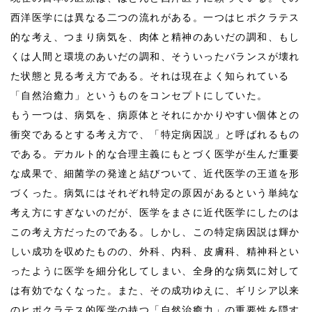
西洋医学には異なる二つの流れがある。一つはヒポクラテス
的な考え、つまり病気を、肉体と精神のあいだの調和、もし
くは人間と環境のあいだの調和、そういったバランスが壊れ
た状態と見る考え方である。それは現在よく知られている
「自然治癒力」というものをコンセプトにしていた。
もう一つは、病気を、病原体とそれにかかりやすい個体との
衝突であるとする考え方で、「特定病因説」と呼ばれるもの
である。デカルト的な合理主義にもとづく医学が生んだ重要
な成果で、細菌学の発達と結びついて、近代医学の王道を形
づくった。病気にはそれぞれ特定の原因があるという単純な
考え方にすぎないのだが、医学をまさに近代医学にしたのは
この考え方だったのである。しかし、この特定病因説は輝か
しい成功を収めたものの、外科、内科、皮膚科、精神科とい
ったように医学を細分化してしまい、全身的な病気に対して
は有効でなくなった。また、その成功ゆえに、ギリシア以来
のヒポクラテス的医学の持つ「自然治癒力」の重要性を隠す