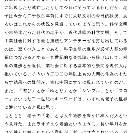
に出現したり滅亡したりして今日に至っているわけだが、老
子は今から二千数百年前にすでに人類文明の今日的状況、あ
るいはこれからの状況を見透していたように思う。科学文明
が未発達だった時代の老子が、近代以降の科学文明、そして
工業社会に対する最も痛烈なアンチテーゼを打ち出している
のは、驚くべきことである。科学文明の進歩が必ず人類の幸
福につながるとする一九世紀的な楽観論から抜け出して、科
学の進歩とか近代工業社会に対する基本的な疑問を現代人は
抱いている。そういう二〇〇〇年以上もの人間の作為のもた
らす結果への疑問が、古代中国にすでに現われていたのだ。
また、「遊び」とか「ゆとり」とか「シンプル」とか「スロ
ー」といった二一世紀のキーワードは、いずれも老子の世界
に通じていると私は思う。
もともと、老子の「老」とは人生経験を豊かに積んだ人とい
う意味だ。またラオチュウ老酒というように、長い年月をか
けて練りに練ったという意味が「老」には含まれている。老