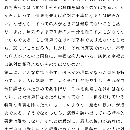
れを失ってはじめて十分その真価を知るものではあるが、だ
からといって、健康を失えば絶対に不幸になるとは限らな
い。なぜなら、すべての人がときには健康でないこともあ
り、また、病気のままで生涯の大部分を過ごす人も少なくな
いからである。もし健康でなければ幸福でありえないとした
ら、悲しいことだろう。しかし、それは真実ではない。不幸
な病人がいるのと同様に、幸福な病人もいる。病気と幸福と
は絶対に相容れないものではないのだ。
第二に、どんな病気も必ず、何らかの理にかなった目的を持
っている。人は熟慮して、よくその目的を見出し、それが自
分に課せられた務めである限り、これを促進しなければなら
ない。ただ健康になるためばかりでなく、回復を妨げている
特殊な障害を除くためにも、このような「意志の協力」が必
要である。そうでなかったら、病気を誘い出している精神的
要素は退散しない。それとは反対に、意志の協力があれば、
まず自分は耐えられる程度に良くなり、最後に、その人に対