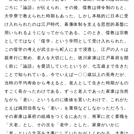
ごろに『論語』が伝えられ、その後、儒教は律令制のもと、
大学寮で教えられた時期もあった。しかし本格的に日本に受
け入れられたのは江戸時代、幕藩体制を支える思想的基盤に
用いられるようになってからである。このとき、儒教は宗教
としてではなく「儒学」という学問として受け入れられた。
この儒学の考えが武士から町人にまで浸透し、江戸の人々は
親孝行に努め、老人を大切にした。徳川家康は江戸幕府を開
く前に『論語』を愛読していたというが、七五歳まで生きた
ことで知られている。今でいえば一〇〇歳以上の長寿だが、
当時の平均寿命から考えると、老人として生きた時期がもの
すごく長かったわけである。ずっと老人であった家康は当然
ながら「老い」というものに価値を置いたわけで、これがた
とえば織田信長なら「老い」を重視などしなかっただろう。
その家康は幕府の組織をつくるにあたり、将軍に次ぐ要職を
「大老」とし、その次を「老中」とした。家康がいかに
「老」という文字を大事にしていたかがよくわかる。大老は