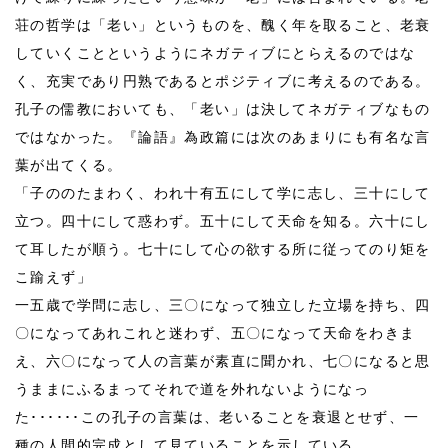
荘の哲学は「老い」というものを、醜く年を取ること、老衰
していくことというようにネガティブにとらえるのではな
く、充実であり円熟であるとポジティブに考えるのである。
孔子の儒教においても、「老い」は決してネガティブなもの
ではなかった。『論語』為政篇には次のあまりにも有名な言
葉が出てくる。
「子ののたまわく、われ十有五にして学に志し、三十にして
立つ。四十にして惑わず。五十にして天命を知る。六十にし
て耳したが順う。七十にして心の欲する所に従ってのり矩を
こ踰えず」
一五歳で学問に志し、三〇になって独立した立場を持ち、四
〇になってあれこれと迷わず、五〇になって天命をわきま
え、六〇になって人の言葉が素直に聞かれ、七〇になると思
うままにふるまってそれで道を外れないようになっ
た･･････この孔子の言葉は、老いることを衰退とせず、一
種の人間的完成として見ていることを示している。