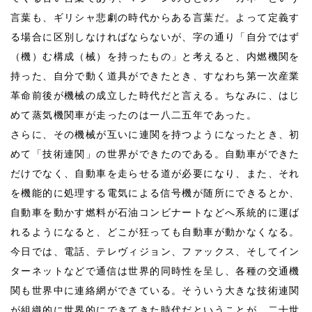
言葉も、ギリシャ悲劇の時代からある言葉だ。よって定義す
る場合に区別しなければならないが、字の通り「自分ではず
（機）む構成（械）を持ったもの」と考えると、内燃機関を
持った、自分で動く道具ができたとき、すなわち第一次産業
革命前後が機械の成立した時代だと言える。ちなみに、はじ
めて蒸気機関車が走ったのは一八二五年であった。
さらに、その機械が互いに連関を持つようになったとき、初
めて「技術連関」の世界ができたのである。自動車ができた
だけでなく、自動車を走らせる道が必要になり、また、それ
を機能的に処理する電気による信号機が随所にできるとか、
自動車を動かす燃料が石油コンビナートなどへ系統的に運ば
れるようになると、どこが狂っても自動車が動かなくなる。
今日では、電話、テレヴィジョン、ファックス、そしてイン
ターネットなどで通信は世界的同時性を呈し、各種の交通機
関も世界中に連絡網ができている。そういう大きな技術連関
が組織的に世界的にできてきた時代だということが、二十世