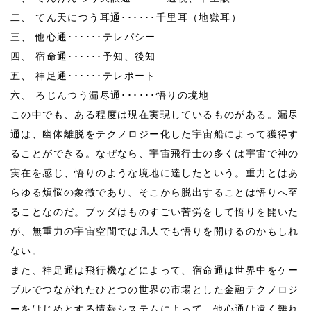
二、 てん天につう耳通･･････千里耳（地獄耳）
三、 他心通･･････テレパシー
四、 宿命通･･････予知、後知
五、 神足通･･････テレポート
六、 ろじんつう漏尽通･･････悟りの境地
この中でも、ある程度は現在実現しているものがある。漏尽
通は、幽体離脱をテクノロジー化した宇宙船によって獲得す
ることができる。なぜなら、宇宙飛行士の多くは宇宙で神の
実在を感じ、悟りのような境地に達したという。重力とはあ
らゆる煩悩の象徴であり、そこから脱出することは悟りへ至
ることなのだ。ブッダはものすごい苦労をして悟りを開いた
が、無重力の宇宙空間では凡人でも悟りを開けるのかもしれ
ない。
また、神足通は飛行機などによって、宿命通は世界中をケー
ブルでつながれたひとつの世界の市場とした金融テクノロジ
ーをはじめとする情報システムによって、他心通は遠く離れ