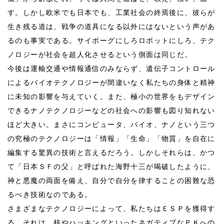
す。しかし欧米でも日本でも、工業社会の終焉後に、彼らが
生き残る道は、戦争の道具になる以外にはないという声があ
るのも事実である。サイボーグにしろロボットにしろ、テク
ノロジーが社会を超人化させるという側面は同じだ。
今後は運輸交通や情報通信のみならず、遺伝子コントロール
によるバイオテクノロジーが間違いなく私たちの身体と精神
に未知の影響を与えていく。また、極小の世界をもデザイン
できるナノテクノロジーなどの社会への影響も図り知れない
ほど大きい。まさにコンピュータ、バイオ、ナノという三つ
の究極のテクノロジーは「情報」「生命」「物質」を自在に
編集する驚異の技術と言えるだろう。しかしそれらは、かつ
て「日本ＳＦの父」と呼ばれた海野十三が喝破したように、
神と悪魔の両面を備え、自分で自分を律することの困難な恐
るべき技術なのである。
さまざまなテクノロジーによって、私たちはＥＳＰを獲得す
る。それは、核やハッキングといったネガティブなＰＫへの