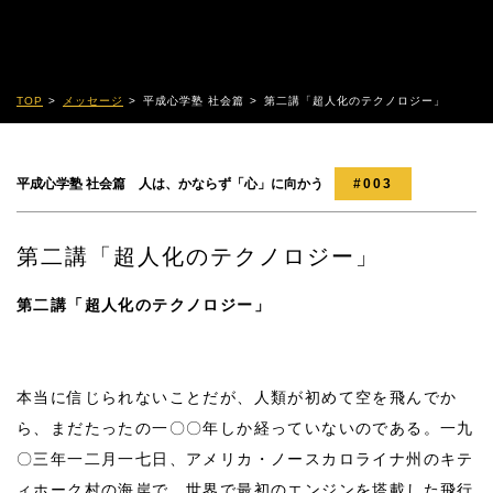
TOP
メッセージ
平成心学塾 社会篇
第二講「超人化のテクノロジー」
平成心学塾 社会篇 人は、かならず「心」に向かう
#003
第二講「超人化のテクノロジー」
第二講「超人化のテクノロジー」
本当に信じられないことだが、人類が初めて空を飛んでか
ら、まだたったの一〇〇年しか経っていないのである。一九
〇三年一二月一七日、アメリカ・ノースカロライナ州のキテ
ィホーク村の海岸で、世界で最初のエンジンを塔載した飛行