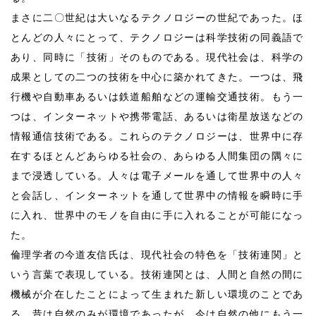
まさに二〇世紀は大いなるテクノロジーの世紀であった。ほ
とんどの人々にとって、テクノロジーは科学技術の同義語で
あり、同時に「技術」そのものである。現代社会は、科学の
成果としての二つの技術を中心に築かれてきた。一つは、飛
行機や自動車あるいは鉄道船舶などの運輸交通技術。もう一
つは、インターネットや携帯電話、あるいは衛星放送などの
情報通信技術である。これらのテクノロジーは、世界中に存
在するほとんどあらゆる社会の、あらゆる人間集団の隅々に
まで浸透している。人々は電子メールを通して世界中の人々
と会話し、インターネットを通して世界中の情報を瞬時に手
に入れ、世界中のモノを自由に手に入れることが可能になっ
た。
倫理学者の今道友信氏は、現代社会の特色を「技術連関」と
いう言葉で表現している。技術連関とは、人間と自然の間に
機械が介在したことによって生まれた新しい環境のことであ
る。昔は自然のみが環境であったが、今は自然の他にもう一