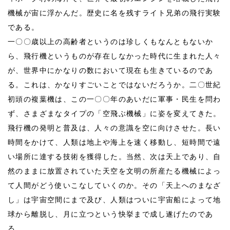
機械が宙に浮かんだ。歴史に名を残すライト兄弟の飛行実験
である。
一〇〇歳以上の高齢者というのは珍しくもなんともないか
ら、飛行機というものが存在しなかった時代に生まれた人々
が、世界中にかなりの数において現在も生きているのであ
る。これは、かなりすごいことではないだろうか。二〇世紀
初頭の複葉機は、この一〇〇年のあいだに軍事・民生を問わ
ず、さまざまなタイプの「空飛ぶ機械」に姿を変えてきた。
飛行機の発明と普及は、人々の意識を空に向けさせた。長い
時間をかけて、人類は地上や海上を速く移動し、短時間で遠
い場所に達する技術を獲得した。当然、次は天上であり、自
然のままに放置されていた天空を文明の所産たる機械によっ
て人間がどう使いこなしていくのか。その「天上へのまなざ
し」は宇宙空間にまで及び、人類はついに宇宙船によって地
球から離脱し、月に立つという快挙まで成し遂げたのであ
る。