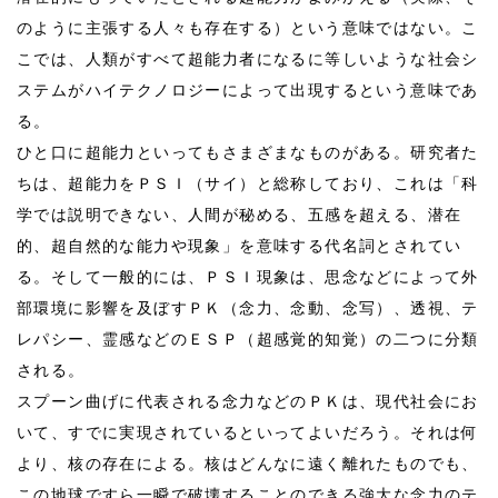
のように主張する人々も存在する）という意味ではない。こ
こでは、人類がすべて超能力者になるに等しいような社会シ
ステムがハイテクノロジーによって出現するという意味であ
る。
ひと口に超能力といってもさまざまなものがある。研究者た
ちは、超能力をＰＳＩ（サイ）と総称しており、これは「科
学では説明できない、人間が秘める、五感を超える、潜在
的、超自然的な能力や現象」を意味する代名詞とされてい
る。そして一般的には、ＰＳＩ現象は、思念などによって外
部環境に影響を及ぼすＰＫ（念力、念動、念写）、透視、テ
レパシー、霊感などのＥＳＰ（超感覚的知覚）の二つに分類
される。
スプーン曲げに代表される念力などのＰＫは、現代社会にお
いて、すでに実現されているといってよいだろう。それは何
より、核の存在による。核はどんなに遠く離れたものでも、
この地球ですら一瞬で破壊することのできる強大な念力のテ