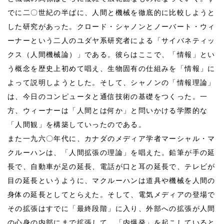
でに二〇世紀の半ばに、人間と機械を徹底的に比較しようと
した研究があった。クロード・シャノンとノーバート・ウィ
ーナーという二人のユダヤ系研究者による「サイバネティッ
クス（人間機械論）」である。彼らはここで、「情報」とい
う概念を歴史上初めて唱え、生物固有の仕組みを「情報」に
よって説明しようとした。そして、シャノンの「情報理論」
は、今日のコンピュータと通信技術の基礎をつくった。一
方、ウィーナーは「人間とは何か」と問いかける学際的な
「人間観」を構築していったのである。
また一九六〇年代に、カナダのメディア学者マーシャル・マ
クルーハンは、「人間拡張の理論」を唱えた。鉛筆が手の延
長で、自動車が足の延長、電話が口と耳の延長で、テレビが
目の延長というように、マクルーハンは道具や機械を人間の
身体の延長としてとらえた。そして、電気メディアの登場で
その拡張はすでに「最終段階」に入り、外部への拡張が人間
の心身の内部にまで拡張して、「内爆発」を起こしていると