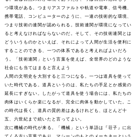
つ環境がある。つまりアスファルトや軌道や電車、信号機、
携帯電話、コンピューターのように、一連の技術的な環境、
つまり技術の連関が認められる。技術連関が環境になってい
ると考えなければならないのだ。そして、その技術連関とは
どういうものかといえば、それによって人間が生活を便利に
することのできる、一つの体系であると考えればよいだろ
う。「技術連関」という言葉を使えば、全世界のどのような
社会にも当てはまると言えよう
人間の文明史を大別すると三つになる。一つは道具を使って
いた時代である。道具というのは、私たちの手足とか感覚の
延長にすぎない。したがって道具を使う場合には、私たちの
肉体はいくらか楽になるが、完全に肉体を動かしていた。こ
の時代は長く、道具の質的差はあるけれども、ほとんど十
五、六世紀まで続いたと言ってよい。
次に機械の時代が来る。「機械」という単語は『荘子』に出
てくる古い言葉であり、マシーンのもとのメーカネーという