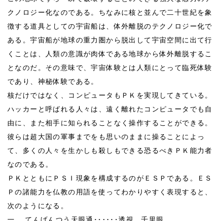
クノロジー化なのである。ちなみに核と並んで二十世紀を象
徴する道具としての宇宙船は、体外離脱のテクノロジー化で
ある。宇宙船が地球の重力圏から脱出して宇宙空間に出て行
くことは、人類の意識が肉体である地球から体外離脱するこ
となのだ。その意味で、宇宙体験とは人類にとって臨死体験
であり、神秘体験である。
核だけではなく、コンピュータもＰＫを実現してきている。
ハッカーと呼ばれる人々は、遠く離れたコンピュータでも自
由に、また相手に知られることなく操作することができる。
彼らは超大国の軍事までをも思いのままに操ることによっ
て、多くの人々を生かしも殺しもできる恐るべきＰＫ能力者
なのである。
ＰＫとともにＰＳＩ現象を構成するのがＥＳＰである。ＥＳ
Ｐの諸能力を仏教の用語を使ってわかりやすく表現すると、
次のようになる。
一、 てんげんつう天眼通･･････透視、千里眼