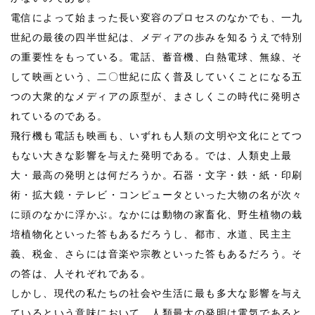
電信によって始まった長い変容のプロセスのなかでも、一九
世紀の最後の四半世紀は、メディアの歩みを知るうえで特別
の重要性をもっている。電話、蓄音機、白熱電球、無線、そ
して映画という、二〇世紀に広く普及していくことになる五
つの大衆的なメディアの原型が、まさしくこの時代に発明さ
れているのである。
飛行機も電話も映画も、いずれも人類の文明や文化にとてつ
もない大きな影響を与えた発明である。では、人類史上最
大・最高の発明とは何だろうか。石器・文字・鉄・紙・印刷
術・拡大鏡・テレビ・コンピュータといった大物の名が次々
に頭のなかに浮かぶ。なかには動物の家畜化、野生植物の栽
培植物化といった答もあるだろうし、都市、水道、民主主
義、税金、さらには音楽や宗教といった答もあるだろう。そ
の答は、人それぞれである。
しかし、現代の私たちの社会や生活に最も多大な影響を与え
ているという意味において、人類最大の発明は電気であると