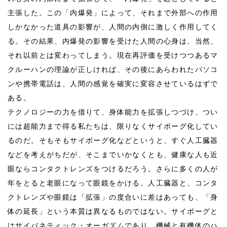
主張した。この「内爆発」によって、それまで外部への作用
しかなかった道具の影響が、人間の内側に激しく作用してく
る。その結果、内爆発の影響を受けた人間の心身は、当然、
それ以前とは変わってしまう。現在再評価を受けつつあるマ
クルーハンの理論が正しければ、その後にあらわれたパソコ
ンや携帯電話は、人間の感覚を確実に変容させているはずで
ある。
テクノロジーの力を借りて、身体能力を拡張しつづけ、つい
には超能力まで得る私たちは、限りなくサイボーグ化してい
るのだ。そもそもサイボーグ化などというと、すぐ人工臓器
などを考えがちだが、そこまでいかなくとも、健康な人も近
眼ならコンタクトレンズをつけるだろう。さらに多くの人が
年をとると老眼になって眼鏡をかける。人工臓器と、コンタ
クトレンズや眼鏡は「拡張」の度合いに差はあっても、「身
体の延長」という本質は異なるものではない。サイボーグと
はサイバネティック・オーガズムであり、機械と有機体のハ