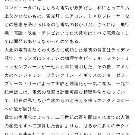
コンピュータにはもちろん電気が必要だし、私にとって生活
上欠かせないもの、蛍光灯、エアコン、ＤＶＤプレーヤーな
どの恩恵を受けられるのも電気のおかげだ。さらには、飛行
機・電話・映画・テレビといった大発明はすべて電気なくし
ては開発もありえなかったのである。
大量の電荷をたくわえるのに成功した最初の装置はライデン
瓶で、オランダはライデンの物理学者ピーテル・ファン・ミ
ュッセンブルークが一七四五年に発明した。その後、アメリ
カのベンジャミン・フランクリン、イギリスのジョーゼフ・
プリーストリーによって実験と理論化が一気に進み、一九世
紀半ばには、電気の研究は計量可能な精密科学となってい
て、現在の私たちが当然のものと考える種々のテクノロジー
への道が開けた。
電気の実用化によって、二〇世紀の百年間はそれまでの人類
の歴史をすべて加算した合計よりも、はるかに多くのテクノ
ロジーを生みだした。ジュール・ヴェルヌ、Ｈ・Ｇ・ウェル