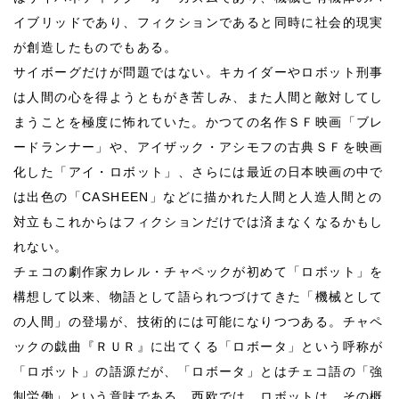
イブリッドであり、フィクションであると同時に社会的現実
が創造したものでもある。
サイボーグだけが問題ではない。キカイダーやロボット刑事
は人間の心を得ようともがき苦しみ、また人間と敵対してし
まうことを極度に怖れていた。かつての名作ＳＦ映画「ブレ
ードランナー」や、アイザック・アシモフの古典ＳＦを映画
化した「アイ・ロボット」、さらには最近の日本映画の中で
は出色の「CASHEEN」などに描かれた人間と人造人間との
対立もこれからはフィクションだけでは済まなくなるかもし
れない。
チェコの劇作家カレル・チャペックが初めて「ロボット」を
構想して以来、物語として語られつづけてきた「機械として
の人間」の登場が、技術的には可能になりつつある。チャペ
ックの戯曲『ＲＵＲ』に出てくる「ロボータ」という呼称が
「ロボット」の語源だが、「ロボータ」とはチェコ語の「強
制労働」という意味である。西欧では、ロボットは、その概