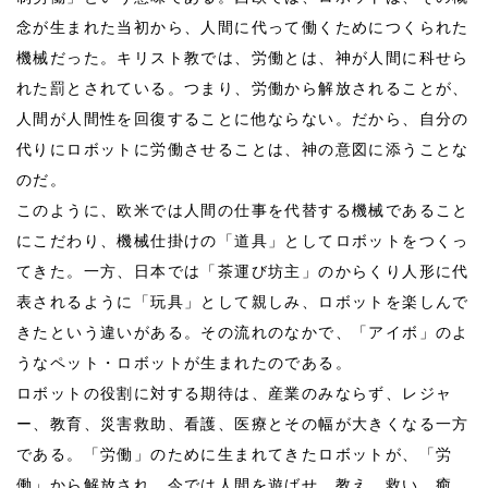
念が生まれた当初から、人間に代って働くためにつくられた
機械だった。キリスト教では、労働とは、神が人間に科せら
れた罰とされている。つまり、労働から解放されることが、
人間が人間性を回復することに他ならない。だから、自分の
代りにロボットに労働させることは、神の意図に添うことな
のだ。
このように、欧米では人間の仕事を代替する機械であること
にこだわり、機械仕掛けの「道具」としてロボットをつくっ
てきた。一方、日本では「茶運び坊主」のからくり人形に代
表されるように「玩具」として親しみ、ロボットを楽しんで
きたという違いがある。その流れのなかで、「アイボ」のよ
うなペット・ロボットが生まれたのである。
ロボットの役割に対する期待は、産業のみならず、レジャ
ー、教育、災害救助、看護、医療とその幅が大きくなる一方
である。「労働」のために生まれてきたロボットが、「労
働」から解放され、今では人間を遊ばせ、教え、救い、癒