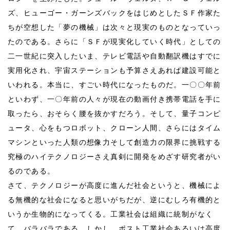
ズ、ヒューゴー・ガーンズバックをはじめとしたＳＦ作家た
ちが空想した「夢の機械」は次々と現実のものとなっていっ
たのである。さらに「ＳＦが現実化していく時代」としての
二一世紀に突入したいま、テレビ電話や自動翻訳機はすでに
実用化され、宇宙ステーションも予算さえあれば建設可能と
いわれる。本当に、すごい時代になったものだ。一〇〇年前
といわず、一〇年前の人々が現在の動画付き携帯電話を手に
取ったら、おそらく腰を抜かすだろう。そして、量子コンピ
ュータ、心をもつロボット、クローン人間、さらにはタイム
マシンといった人類の想像力そして創造力の限界に挑戦する
究極のハイテクノロジーさえ真剣に開発をめざす研究者がい
るのである。
さて、テクノロジーが高度に進んだ社会というと、機械によ
る無機的な社会になると思いがちだが、逆にむしろ有機的と
いうか生物的になってくる。工業社会は組織に統制がなく
て、バラバラである。しかし、ポスト工業社会あるいは高度