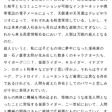
た相手ともコミュニケーションが可能なインターネットや携
帯電話の電子メールによって、天眼通や天耳通はテレビやラ
ジオによって、それぞれある程度実現している。しかし、そ
れは未来の超人社会から見れば未熟な超能力にすぎない。こ
れから来る高度情報社会において、人類は万能の超人となる
のだ。
超人というと、私には子どもの頃に夢中になった漫画家の
故・石ノ森章太郎が生み出した数多くのキャラクターたち、
サイボーグ〇〇７、仮面ライダー、キカイダー、イナズマ
ン、ロボット刑事Ｋなどがすぐ思い浮かぶ。それらはサイボ
ーグ、アンドロイド、ミュータントなど厳密には異なる存在
であるけれども、人間を超えた存在としてのパワーと悲しみ
が十分に表現されていた。
自らの肉体に機械を埋め込まれ、怪物のような改造人間とな
ったことに苦悩する仮面ライダー。二一世紀において、人間
と機械の関係はさらに複雑で広範囲なものになっていく。す