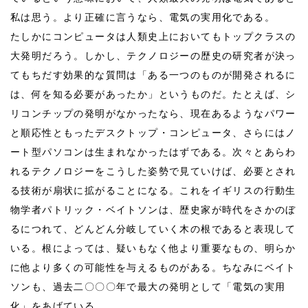
私は思う。より正確に言うなら、電気の実用化である。
たしかにコンピュータは人類史上においてもトップクラスの
大発明だろう。しかし、テクノロジーの歴史の研究者が決っ
てもちだす効果的な質問は「ある一つのものが開発されるに
は、何を知る必要があったか」というものだ。たとえば、シ
リコンチップの発明がなかったなら、現在あるようなパワー
と順応性ともったデスクトップ・コンピュータ、さらにはノ
ート型パソコンは生まれなかったはずである。次々とあらわ
れるテクノロジーをこうした姿勢で見ていけば、必要とされ
る技術が扇状に拡がることになる。これをイギリスの行動生
物学者パトリック・ベイトソンは、歴史家が時代をさかのぼ
るにつれて、どんどん分岐していく木の根であると表現して
いる。根によっては、疑いもなく他より重要なもの、明らか
に他より多くの可能性を与えるものがある。ちなみにベイト
ソンも、過去二〇〇〇年で最大の発明として「電気の実用
化」をあげている。