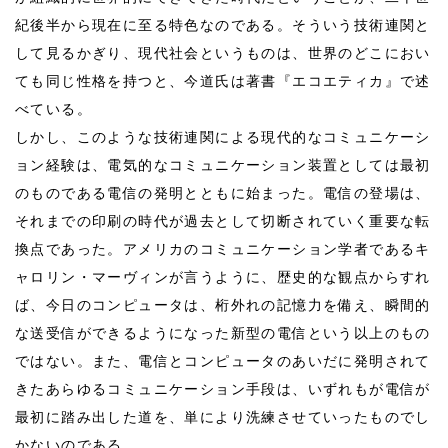
紀後半から現在に至る特色なのである。そういう技術連関と
して見るかぎり、現代社会というものは、世界のどこにおい
ても同じ性格を持つと、今道氏は著書『エコエティカ』で述
べている。
しかし、このような技術連関による現代的なコミュニケーシ
ョン経験は、電気的なコミュニケーション装置としては最初
のものである電信の発明とともに始まった。電信の登場は、
それまでの印刷の時代が過去として切断されていく重要な転
換点であった。アメリカのコミュニケーション学者であるキ
ャロリン・マーヴィンが言うように、歴史的な観点からすれ
ば、今日のコンピュータは、桁外れの記憶力を備え、瞬間的
な送受信ができるようになった新型の電信という以上のもの
ではない。また、電信とコンピュータのあいだに発明されて
きたあらゆるコミュニケーション手段は、いずれもが電信が
最初に踏み出した道を、単により洗練させていったものでし
かないのである。