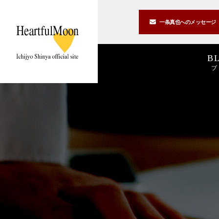
一条真也への
メッセージ
B
ブ
著書一覧
講演一覧
書斎公開
2026
2025
私の2