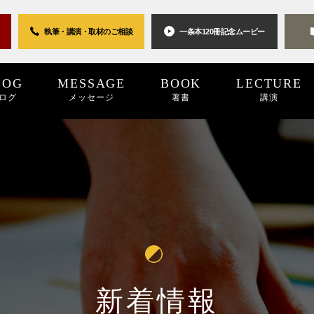
執筆・講演・取材の
ご相談
一条本120冊
記念ムービー
LOG
MESSAGE
BOOK
LECTURE
ログ
メッセージ
著書
講演
0世紀
2025
2024
プロジェクト
2024
2023
2023
2022
キーワード
2022
2021
パブリシティ
2021
2020
2020
2019
リン
20
新着情報