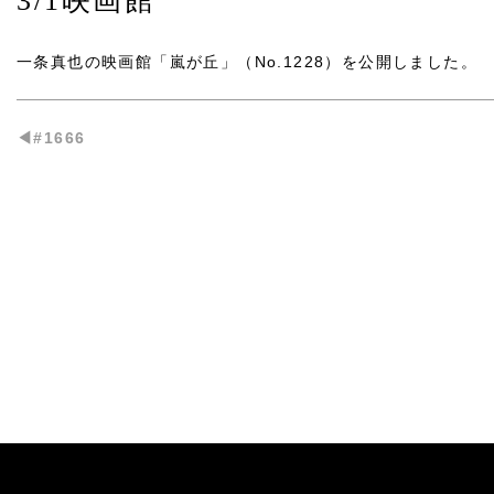
3/1映画館
一条真也の映画館「嵐が丘」（No.1228）
を公開しました。
◀︎#1666