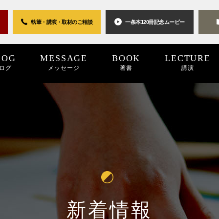
執筆・講演・取材の
ご相談
一条本120冊
記念ムービー
LOG
MESSAGE
BOOK
LECTURE
ログ
メッセージ
著書
講演
0世紀
2025
2024
プロジェクト
2024
2023
2023
2022
キーワード
2022
2021
パブリシティ
2021
2020
2020
2019
リン
20
新着情報