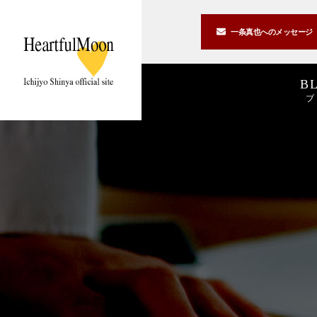
一条真也への
メッセージ
B
ブ
著書一覧
講演一覧
書斎公開
2026
2025
私の2