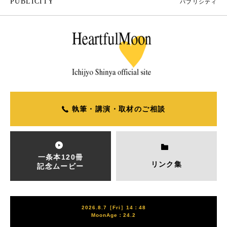
PUBLICITY
パブリシティ
執筆・講演・取材のご相談
一条本120冊
リンク集
記念ムービー
2026.8.7［Fri］14：48
MoonAge：24.2