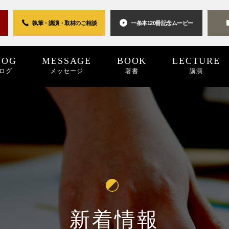
執筆・講演・取材の
ご相談
一条本120冊
記念ムービー
LOG
MESSAGE
BOOK
LECTURE
ログ
メッセージ
著書
講演
0世紀
2025
2024
プロジェクト
2024
2023
2023
2022
キーワード
2022
2021
パブリシティ
2021
2020
2020
2019
リン
20
新着情報