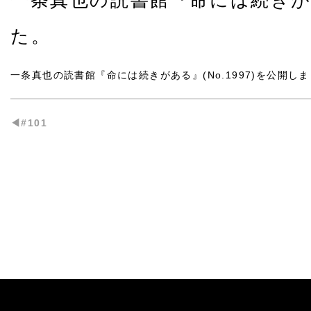
一条真也の読書館『命には続きがある
た。
一条真也の読書館『命には続きがある』(No.1997)
を公開しま
◀︎#101