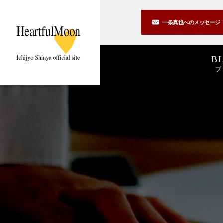
一条真也への
メッセージ
B
ブ
著書一覧
講演一覧
書斎公開
2026
2025
私の2