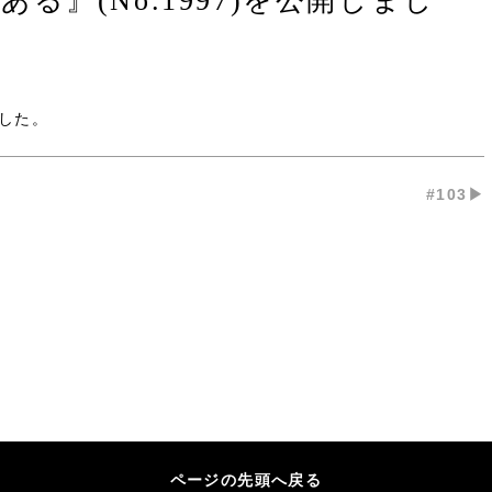
』(No.1997)を公開しまし
した。
#103▶︎
ページの先頭へ戻る