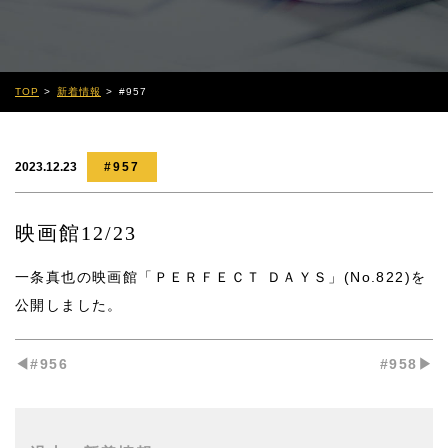
TOP
新着情報
#957
2023.12.23
#957
映画館12/23
一条真也の映画館「ＰＥＲＦＥＣＴ ＤＡＹＳ」(No.822)
を
公開しました。
◀︎#956
#958▶︎