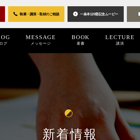
執筆・講演・取材の
ご相談
一条本120冊
記念ムービー
LOG
MESSAGE
BOOK
LECTURE
ログ
メッセージ
著書
講演
0世紀
2025
2024
プロジェクト
2024
2023
2023
2022
キーワード
2022
2021
パブリシティ
2021
2020
2020
2019
リン
20
新着情報