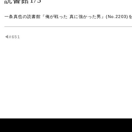
読書館1/5
一条真也の読書館『俺が戦った 真に強かった男』(No.2203)
◀︎#651