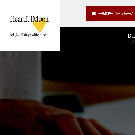
一条真也への
メッセージ
B
ブ
著書一覧
講演一覧
書斎公開
2026
2025
私の2