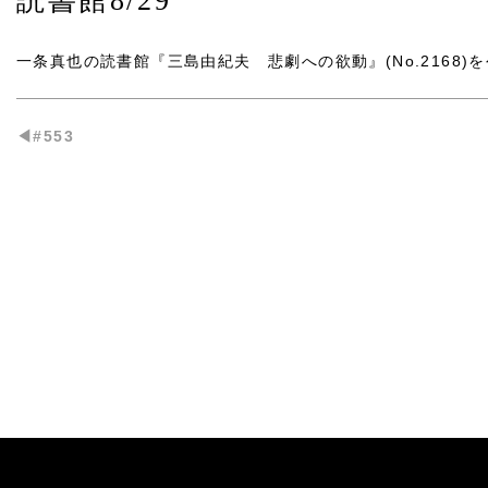
読書館8/29
一条真也の読書館『三島由紀夫 悲劇への欲動』(No.2168)
を
◀︎#553