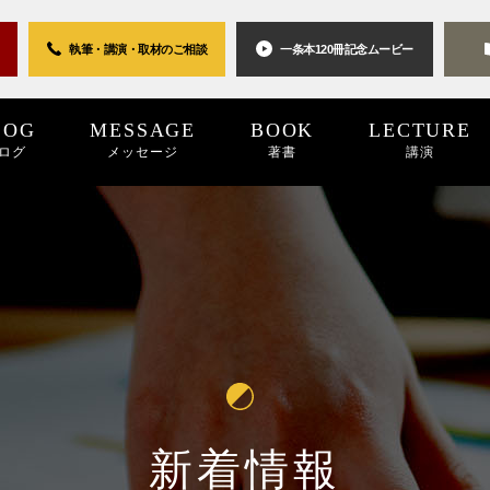
執筆・講演・取材の
ご相談
一条本120冊
記念ムービー
LOG
MESSAGE
BOOK
LECTURE
ログ
メッセージ
著書
講演
0世紀
2025
2024
プロジェクト
2024
2023
2023
2022
キーワード
2022
2021
パブリシティ
2021
2020
2020
2019
リン
20
新着情報