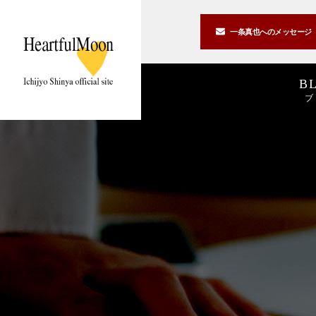
一条真也への
メッセージ
B
ブ
著書一覧
講演一覧
書斎公開
2026
2025
私の2