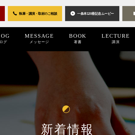
執筆・講演・取材の
ご相談
一条本120冊
記念ムービー
LOG
MESSAGE
BOOK
LECTURE
ログ
メッセージ
著書
講演
0世紀
2025
2024
プロジェクト
2024
2023
2023
2022
キーワード
2022
2021
パブリシティ
2021
2020
2020
2019
リン
20
新着情報