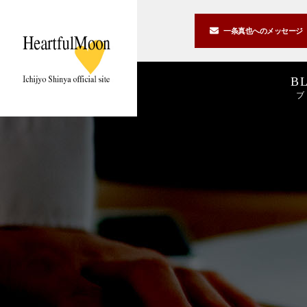
一条真也への
メッセージ
B
ブ
著書一覧
講演一覧
書斎公開
2026
2025
私の2