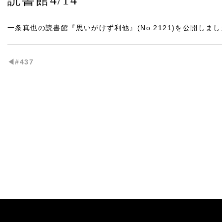
読書館4/14
一条真也の読書館『思いがけず利他』(No.2121)
を公開しまし
◀︎#437