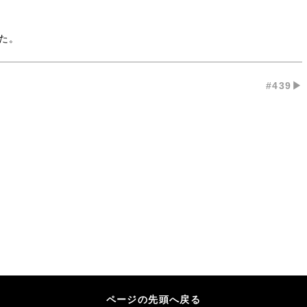
た。
#439▶︎
ページの先頭へ戻る