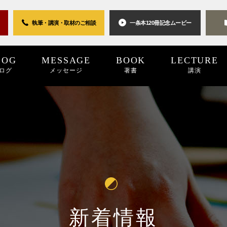
執筆・講演・取材の
ご相談
一条本120冊
記念ムービー
LOG
MESSAGE
BOOK
LECTURE
ログ
メッセージ
著書
講演
0世紀
2025
2024
プロジェクト
2024
2023
2023
2022
キーワード
2022
2021
パブリシティ
2021
2020
2020
2019
リン
20
新着情報