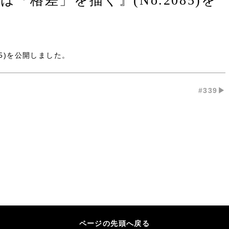
格差」を描く』(No.2085)を
)
を公開しました。
#339▶︎
ページの先頭へ戻る