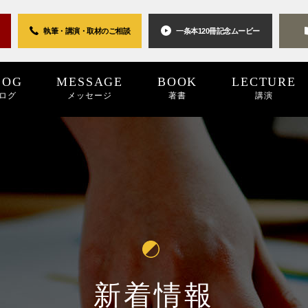
執筆・講演・取材の
ご相談
一条本120冊
記念ムービー
LOG
MESSAGE
BOOK
LECTURE
ログ
メッセージ
著書
講演
0世紀
2025
2024
プロジェクト
2024
2023
2023
2022
キーワード
2022
2021
パブリシティ
2021
2020
2020
2019
リン
20
新着情報