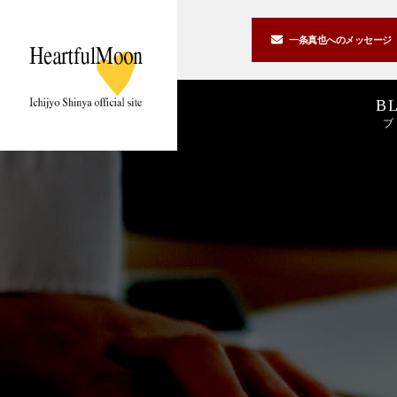
一条真也への
メッセージ
B
ブ
著書一覧
講演一覧
書斎公開
2026
2025
私の2