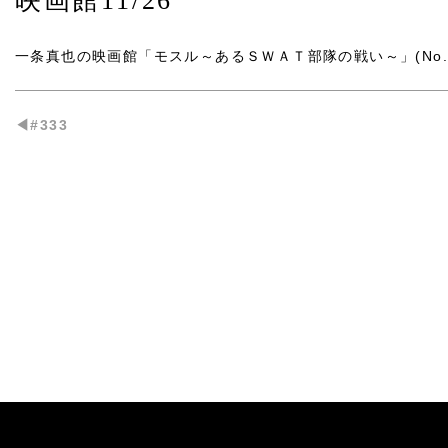
映画館11/26
一条真也の映画館「モスル～あるＳＷＡＴ部隊の戦い～」(No.5
◀︎#333