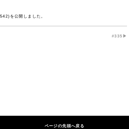
42)
を公開しました。
#335▶︎
ページの先頭へ戻る