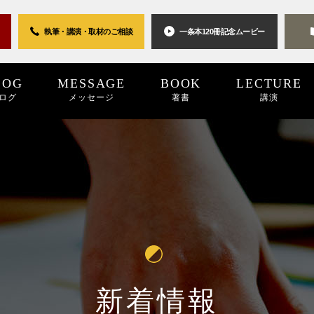
執筆・講演・取材の
ご相談
一条本120冊
記念ムービー
LOG
MESSAGE
BOOK
LECTURE
ログ
メッセージ
著書
講演
0世紀
2025
2024
プロジェクト
2024
2023
2023
2022
キーワード
2022
2021
パブリシティ
2021
2020
2020
2019
リン
20
新着情報