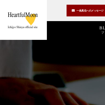
一条真也への
メッセージ
B
ブ
著書一覧
講演一覧
書斎公開
2026
2025
私の2