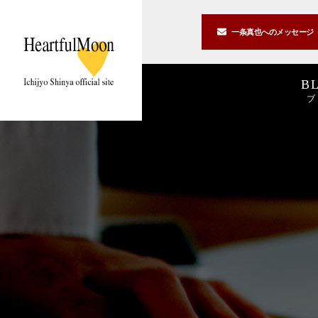
一条真也への
メッセージ
B
ブ
著書一覧
講演一覧
書斎公開
2026
2025
私の2