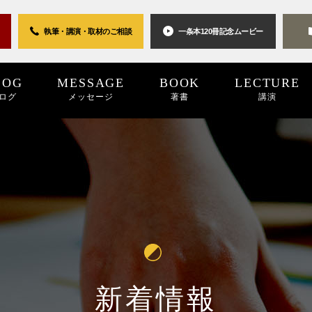
執筆・講演・取材の
ご相談
一条本120冊
記念ムービー
LOG
MESSAGE
BOOK
LECTURE
ログ
メッセージ
著書
講演
0世紀
2025
2024
プロジェクト
2024
2023
2023
2022
キーワード
2022
2021
パブリシティ
2021
2020
2020
2019
リン
20
新着情報